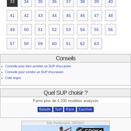
33
34
35
36
37
38
39
40
41
42
43
44
45
46
47
48
49
50
51
52
53
54
55
56
57
58
59
60
61
62
63
Conseils
Conseils pour bien acheter un SUP d'occasion
Conseils pour vendre un SUP d'occasion
Cote argus
Quel SUP choisir ?
Parmi plus de 4.200 modèles analysés
Balade
Surf
Race
EauVive
Info Partenaire: SROKA