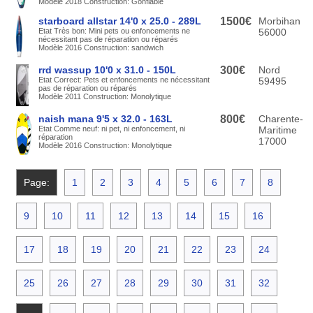
Modèle 2018 Construction: Gonflable
starboard allstar 14'0 x 25.0 - 289L
1500€
Morbihan
Etat Très bon: Mini pets ou enfoncements ne
56000
nécessitant pas de réparation ou réparés
Modèle 2016 Construction: sandwich
rrd wassup 10'0 x 31.0 - 150L
300€
Nord
Etat Correct: Pets et enfoncements ne nécessitant
59495
pas de réparation ou réparés
Modèle 2011 Construction: Monolytique
naish mana 9'5 x 32.0 - 163L
800€
Charente-
Etat Comme neuf: ni pet, ni enfoncement, ni
Maritime
réparation
17000
Modèle 2016 Construction: Monolytique
Page:
1
2
3
4
5
6
7
8
9
10
11
12
13
14
15
16
17
18
19
20
21
22
23
24
25
26
27
28
29
30
31
32