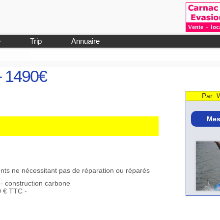
e
Trip
Annuaire
- 1490€
Par: 
Mes
ents ne nécessitant pas de réparation ou réparés
- construction carbone
0 € TTC -