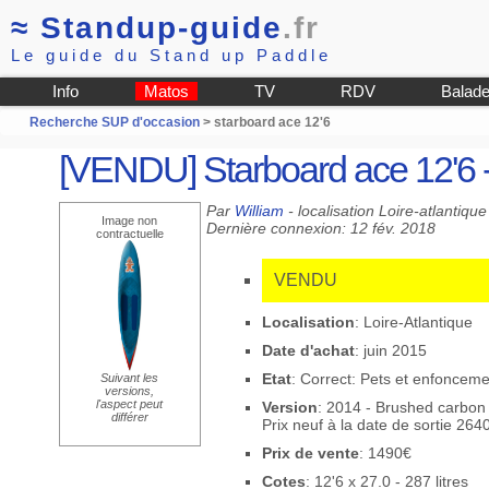
≈
Standup-guide
.fr
Le guide du Stand up Paddle
Info
Matos
TV
RDV
Balad
Recherche SUP d'occasion
> starboard ace 12'6
[VENDU] Starboard ace 12'6 
Par
William
- localisation Loire-atlantique
Image non
Dernière connexion: 12 fév. 2018
contractuelle
VENDU
Localisation
: Loire-Atlantique
Date d'achat
: juin 2015
Etat
: Correct: Pets et enfoncem
Suivant les
versions,
l'aspect peut
Version
: 2014 - Brushed carbon 
différer
Prix neuf à la date de sortie 264
Prix de vente
: 1490€
Cotes
: 12'6 x 27.0 - 287 litres