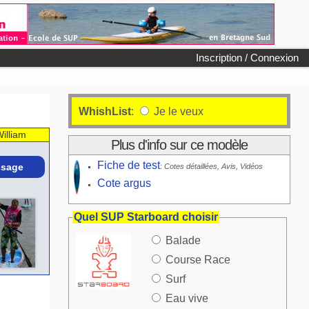
Inscription / Connexion
WhishList
:
Je le veux
William
Plus d'info sur ce modèle
Fiche de test
sage
:
Cotes détaillées, Avis, Vidéos
Cote argus
Quel SUP Starboard choisir
Balade
Course Race
Surf
Eau vive