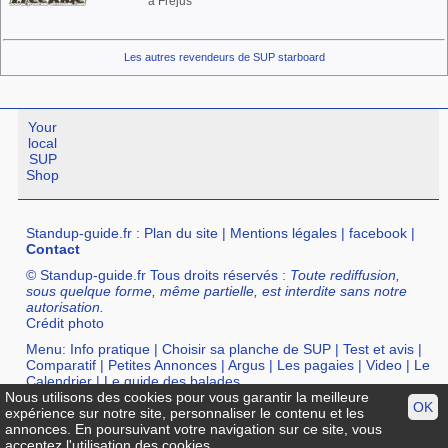
à Frejus
Les autres revendeurs de SUP starboard
Your
local
SUP
Shop
Standup-guide.fr
:
Plan du site
|
Mentions légales
|
facebook
|
Contact
© Standup-guide.fr Tous droits réservés :
Toute rediffusion,
sous quelque forme, même partielle, est interdite sans notre
autorisation.
Crédit photo
Menu:
Info pratique
|
Choisir sa planche de SUP
|
Test et avis
|
Comparatif
|
Petites Annonces
|
Argus
|
Les pagaies
|
Video
|
Le
Calendrier
|
Le guide des balades
Nous utilisons des cookies pour vous garantir la meilleure
Annuaire :
SurfShop et Magasins pour acheter un SUP
|
Points
OK
expérience sur notre site, personnaliser le contenu et les
Location de SUP
|
Ecole de SUP
annonces. En poursuivant votre navigation sur ce site, vous
acceptez l'utilisation des cookies.