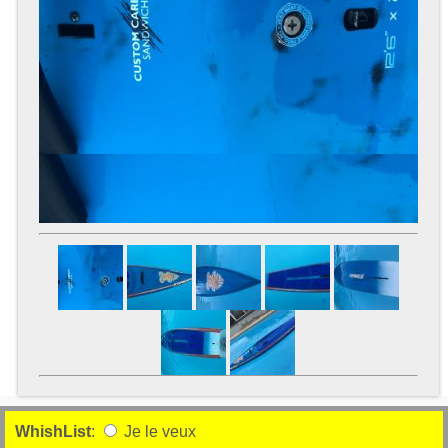
WhishList
:
Je le veux