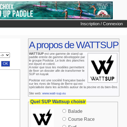
Inscription / Connexion
A propos de WATTSUP
WATTSUP
est une gamme de stand up
paddle entrée de gamme développée par
le groupe Poolstar. Le look des planches
est épuré et coloré.
A noter que tous les modèles permettent
de fixer un dossier afin de transformer le
SUP en kayak
Poolstar est une société française basée
sur les rives de l'étang de Berre qui est
spécialisée dans les activités autour de la piscine et du bien-être.
Site web:
www.watt-sup.eu
Quel SUP Wattsup choisir
Balade
Course Race