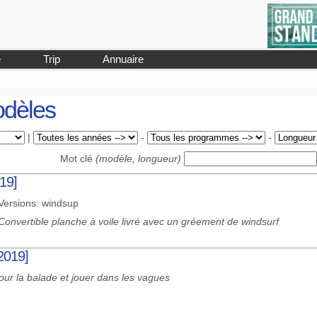
e
Trip
Annuaire
odèles
|
-
-
Mot clé
(modèle, longueur)
019]
Versions: windsup
Convertible planche à voile livré avec un gréement de windsurf
2019]
our la balade et jouer dans les vagues