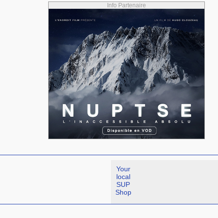
Info Partenaire
Your
local
SUP
Shop