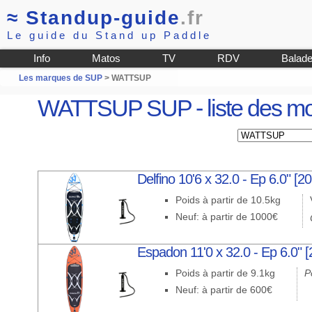
≈
Standup-guide
.fr
Le guide du Stand up Paddle
Info
Matos
TV
RDV
Balad
Les marques de SUP
> WATTSUP
WATTSUP SUP - liste des m
Delfino 10'6 x 32.0 - Ep 6.0" [2
Poids à partir de 10.5kg
Neuf: à partir de 1000€
Espadon 11'0 x 32.0 - Ep 6.0" [
Poids à partir de 9.1kg
P
Neuf: à partir de 600€