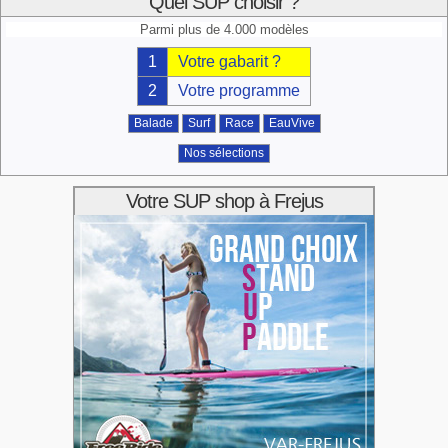
Quel SUP choisir ?
Parmi plus de 4.000 modèles
1
Votre gabarit ?
2
Votre programme
Balade
Surf
Race
EauVive
Nos sélections
Votre SUP shop à Frejus