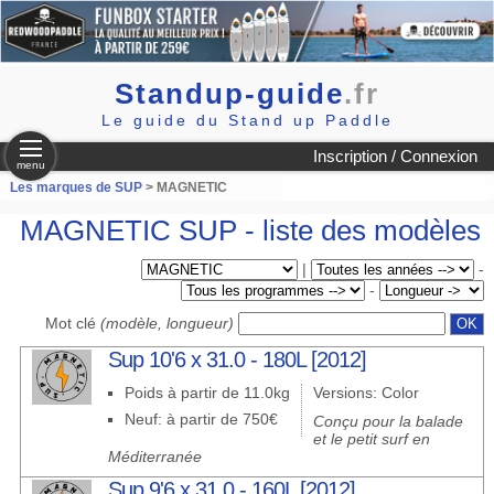
Standup-guide
.fr
Le guide du Stand up Paddle
Inscription / Connexion
menu
Les marques de SUP
> MAGNETIC
MAGNETIC SUP - liste des modèles
|
-
-
Mot clé
(modèle, longueur)
Sup 10'6 x 31.0 - 180L [2012]
Poids à partir de 11.0kg
Versions: Color
Neuf: à partir de 750€
Conçu pour la balade
et le petit surf en
Méditerranée
Sup 9'6 x 31.0 - 160L [2012]