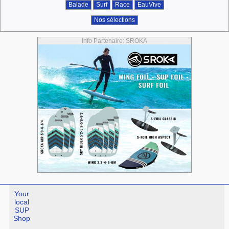
Balade
Surf
Race
EauVive
Nos sélections
Info Partenaire: SROKA
Your
local
SUP
Shop