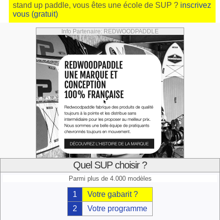
stand up paddle, vous êtes une école de SUP ?
inscrivez
vous (gratuit)
Info Partenaire: REDWOODPADDLE
Quel SUP choisir ?
Parmi plus de 4.000 modèles
1
Votre gabarit ?
2
Votre programme