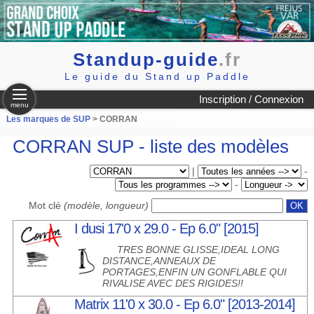
Standup-guide
.fr
Le guide du Stand up Paddle
Inscription / Connexion
menu
Les marques de SUP
> CORRAN
CORRAN SUP - liste des modèles
|
-
-
Mot clé
(modèle, longueur)
I dusi 17'0 x 29.0 - Ep 6.0" [2015]
TRES BONNE GLISSE,IDEAL LONG
DISTANCE,ANNEAUX DE
PORTAGES,ENFIN UN GONFLABLE QUI
RIVALISE AVEC DES RIGIDES!!
Matrix 11'0 x 30.0 - Ep 6.0" [2013-2014]