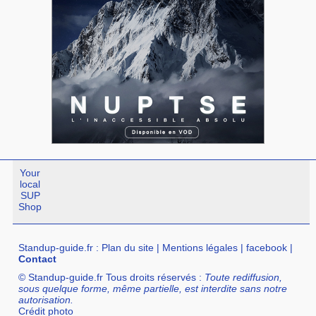
Your
local
SUP
Shop
Standup-guide.fr
:
Plan du site
|
Mentions légales
|
facebook
|
Contact
© Standup-guide.fr Tous droits réservés :
Toute rediffusion,
sous quelque forme, même partielle, est interdite sans notre
autorisation.
Crédit photo