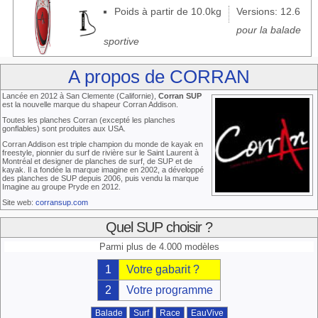
Poids à partir de 10.0kg
Versions: 12.6
pour la balade
sportive
A propos de CORRAN
Lancée en 2012 à San Clemente (Californie),
Corran SUP
est la nouvelle marque du shapeur Corran Addison.
Toutes les planches Corran (excepté les planches
gonflables) sont produites aux USA.
Corran Addison est triple champion du monde de kayak en
freestyle, pionnier du surf de rivière sur le Saint Laurent à
Montréal et designer de planches de surf, de SUP et de
kayak. Il a fondée la marque imagine en 2002, a développé
des planches de SUP depuis 2006, puis vendu la marque
Imagine au groupe Pryde en 2012.
Site web:
corransup.com
Quel SUP choisir ?
Parmi plus de 4.000 modèles
1
Votre gabarit ?
2
Votre programme
Balade
Surf
Race
EauVive