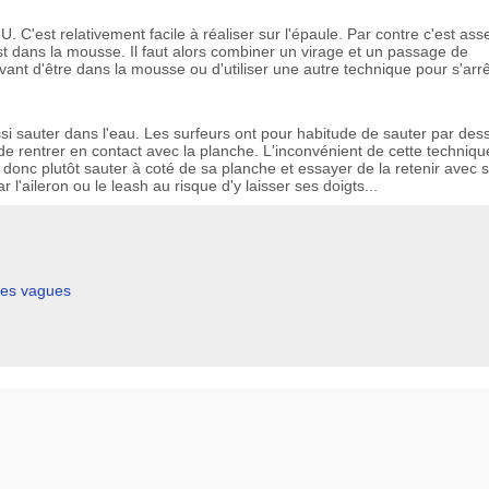
 U. C'est relativement facile à réaliser sur l'épaule. Par contre c'est ass
st dans la mousse. Il faut alors combiner un virage et un passage de
vant d'être dans la mousse ou d'utiliser une autre technique pour s'arrê
ssi sauter dans l'eau. Les surfeurs ont pour habitude de sauter par des
 de rentrer en contact avec la planche. L'inconvénient de cette techniq
t donc plutôt sauter à coté de sa planche et essayer de la retenir avec 
ar l'aileron ou le leash au risque d'y laisser ses doigts...
les vagues