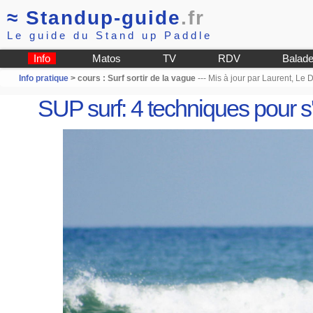
≈
Standup-guide
.fr
Le guide du Stand up Paddle
Info
Matos
TV
RDV
Balad
Info pratique
> cours : Surf sortir de la vague
--- Mis à jour par Laurent, Le
SUP surf: 4 techniques pour s'