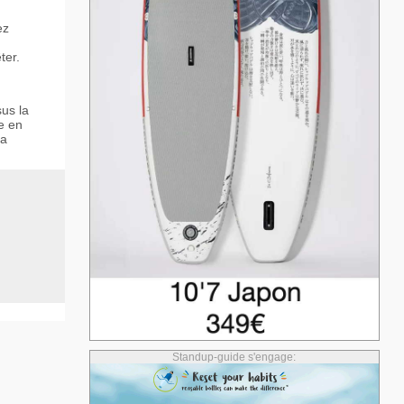
ez
ter.
sus la
ue en
sa
Standup-guide s'engage: