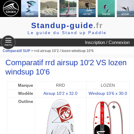
Standup-guide
.fr
Le guide du Stand up Paddle
Inscription / Connexion
menu
Comparatif SUP
> rrd airsup 10'2 / lozen windsup 10'6
Comparatif rrd airsup 10'2 VS lozen
windsup 10'6
Marque
RRD
LOZEN
Modèle
Airsup 10'2 x 32.0
Windsup 10'6 x 30.0
Outline