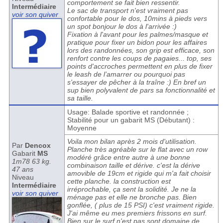
comportement se fait bien ressentir.
Intermédiaire
Le sac de transport n'est vraiment pas
voir son quiver
confortable pour le dos, 10mins à pieds vers
un spot bonjour le dos à l'arrivée :)
Fixation à l'avant pour les palmes/masque et
pratique pour fixer un bidon pour les affaires
lors des randonnées, son grip est efficace, son
renfort contre les coups de pagaies... top, ses
points d'accroches permettent en plus de fixer
le leash de l’amarrer ou pourquoi pas
s'essayer de pêcher à la traîne :) En bref un
sup bien polyvalent de pars sa fonctionnalité et
sa taille.
Usage: Balade sportive et randonnée ;
Stabilité pour un gabarit MS (Débutant) :
Moyenne
Voila mon bilan après 2 mois d'utilisation.
Par
Dencox
Planche très agréable sur le flat avec un row
Gabarit
MS
modéré grâce entre autre à une bonne
1m78 63 kg.
combinaison taille et dérive. c'est la dérive
47 ans
amovible de 19cm et rigide qui m'a fait choisir
Niveau
cette planche. la construction est
Intermédiaire
irréprochable, ça sent la solidité. Je ne la
voir son quiver
ménage pas et elle ne bronche pas. Bien
gonflée, ( plus de 15 PSI) c'est vraiment rigide.
J'ai même eu mes premiers frissons en surf.
Bien sur le surf n'est pas sont domaine de