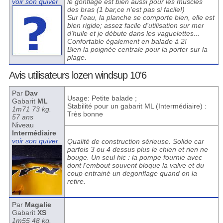
voir son quiver
le gonflage est bien aussi pour les muscles
des bras (1 bar,ce n'est pas si facile!)
Sur l'eau, la planche se comporte bien, elle est
bien rigide; assez facile d'utilisation sur mer
d'huile et je débute dans les vaguelettes...
Confortable également en balade à 2!
Bien la poignée centrale pour la porter sur la
plage.
Avis utilisateurs lozen windsup 10'6
Par
Dav
Usage: Petite balade ;
Gabarit
ML
Stabilité pour un gabarit ML (Intermédiaire) :
1m71 73 kg.
Très bonne
57 ans
Niveau
Intermédiaire
voir son quiver
Qualité de construction sérieuse. Solide car
parfois 3 ou 4 dessus plus le chien et rien ne
bouge. Un seul hic : la pompe fournie avec
dont l'embout souvent bloque la valve et du
coup entrainé un degonflage quand on la
retire.
Par
Magalie
Gabarit
XS
1m55 48 kg.