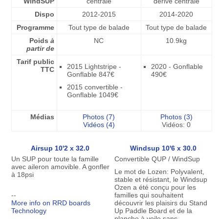
WindSUP
centrale
dérive centrale
Dispo
2012-2015
2014-2020
Programme
Tout type de balade
Tout type de balade
Poids
à
NC
10.9kg
partir de
Tarif public
2015 Lightstripe -
2020 - Gonflable
TTC
Gonflable 847€
490€
2015 convertible -
Gonflable 1049€
Médias
Photos (7)
Photos (3)
Vidéos (4)
Vidéos: 0
Airsup 10'2 x 32.0
Windsup 10'6 x 30.0
Un SUP pour toute la famille
Convertible QUP / WindSup
avec aileron amovible. A gonfler
Le mot de Lozen: Polyvalent,
à 18psi
stable et résistant, le Windsup
Ozen a été conçu pour les
--
familles qui souhaitent
More info on RRD boards
découvrir les plaisirs du Stand
Technology
Up Paddle Board et de la
planche à voile sans