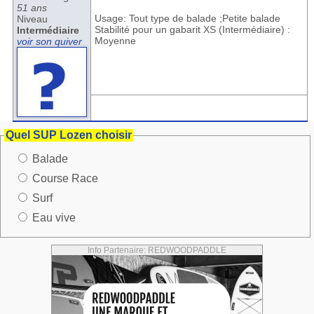
51 ans
Usage: Tout type de balade ;Petite balade
Niveau
Stabilité pour un gabarit XS (Intermédiaire) :
Intermédiaire
Moyenne
voir son quiver
Quel SUP Lozen choisir
Balade
Course Race
Surf
Eau vive
Info Partenaire: REDWOODPADDLE