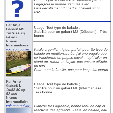
Conquis par le concept je l'emmène partout.
Léger,tout le monde s'amuse avec.
Petit décollement du pad sur l'avant sinon
RAS.
Par
Anja
Usage: Tout type de balade ;
Gabarit
MS
Stabilité pour un gabarit MS (Débutant) : Très
1m76 60 kg.
bonne
64 ans
Niveau
Intermédiaire
voir son quiver
Facile a gonfler, rigide, parfait pour tte type de
balade en mediterrannée, j'ai une pagaie que
se transforme en pagaie kayak , top! l'aller en
stand up, retour en kayak, pas encore utilisée
en surf
Pour toute la famille, pas pour les poids lourds
Par
Arno
Usage: Tout type de balade ;
Gabarit
L
Stabilité pour un gabarit ML (Intermédiaire) :
1m82 80 kg.
Très bonne
52 ans
Niveau
Intermédiaire
voir son quiver
Planche très agréable, bonne tenu de cap et
réactivité très agréable. Testé' en balade, eau