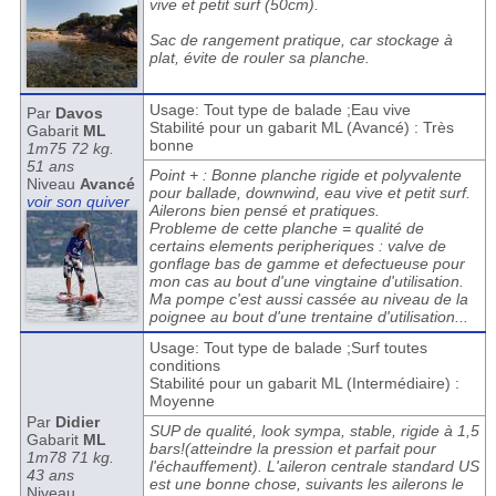
vive et petit surf (50cm).
Sac de rangement pratique, car stockage à
plat, évite de rouler sa planche.
Usage: Tout type de balade ;Eau vive
Par
Davos
Stabilité pour un gabarit ML (Avancé) : Très
Gabarit
ML
bonne
1m75 72 kg.
51 ans
Point + : Bonne planche rigide et polyvalente
Niveau
Avancé
pour ballade, downwind, eau vive et petit surf.
voir son quiver
Ailerons bien pensé et pratiques.
Probleme de cette planche = qualité de
certains elements peripheriques : valve de
gonflage bas de gamme et defectueuse pour
mon cas au bout d'une vingtaine d'utilisation.
Ma pompe c'est aussi cassée au niveau de la
poignee au bout d'une trentaine d'utilisation...
Usage: Tout type de balade ;Surf toutes
conditions
Stabilité pour un gabarit ML (Intermédiaire) :
Moyenne
Par
Didier
SUP de qualité, look sympa, stable, rigide à 1,5
Gabarit
ML
bars!(atteindre la pression et parfait pour
1m78 71 kg.
l'échauffement). L'aileron centrale standard US
43 ans
est une bonne chose, suivants les ailerons le
Niveau