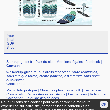
Your
local
SUP
Shop
Standup-guide.fr
:
Plan du site
|
Mentions légales
|
facebook
|
Contact
© Standup-guide.fr Tous droits réservés :
Toute rediffusion,
sous quelque forme, même partielle, est interdite sans notre
autorisation.
Crédit photo
Menu:
Info pratique
|
Choisir sa planche de SUP
|
Test et avis
|
Comparatif
|
Petites Annonces
|
Argus
|
Les pagaies
|
Video
|
Le
Calendrier
|
Le guide des balades
Nous utilisons des cookies pour vous garantir la meilleure
Annuaire :
SurfShop et Magasins pour acheter un SUP
|
Points
OK
expérience sur notre site, personnaliser le contenu et les
Location de SUP
|
Ecole de SUP
annonces. En poursuivant votre navigation sur ce site, vous