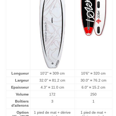
Longueur
10'2" ≡ 309 cm
10'6" ≡ 320 cm
Largeur
32.0" ≡ 81.2 cm
30.0" ≡ 76.2 cm
Epaisseur
4.3" ≡ 11.0 cm
6.0" ≡ 15.2 cm
Volume
172
250
Boîtiers
3
1
d'ailerons
Option
1 pied de mat + dérive
1 pied de mat +