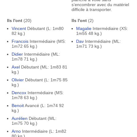
s’encombrer avec du matériel
difficile à transporter.
Ils l'ont
(20)
Ils l'ont
(2)
Vincent
Débutant (L: 1m80
Magalie
Intermédiaire (XS:
82 kg.)
1m55 48 kg.)
Francois
Intermédiaire (MS:
Dav
Intermédiaire (ML:
1m72 65 kg.)
1m71 73 kg.)
Didier
Intermédiaire (ML:
1m78 71 kg.)
Axel
Débutant (ML: 1m83 81
kg.)
Olivier
Débutant (L: 1m75 85
kg.)
Dencox
Intermédiaire (MS:
1m78 63 kg.)
Benoit
Avancé (L: 1m74 92
kg.)
Aurélien
Débutant (ML:
1m75 70 kg.)
Arno
Intermédiaire (L: 1m82
80 kg.)