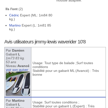
housse adaptée.
Ils l'ont
(2)
Cédric
Expert (ML: 1m84 80
kg.)
Martino
Expert (L: 1m81 85
kg.)
Avis utilisateurs jimmy-lewis waverider 10'8
Par
Damien
Gabarit
L
1m73 83 kg.
53 ans
Usage: Tout type de balade ;Surf toutes
Niveau
Avancé
conditions
voir son quiver
Stabilité pour un gabarit ML (Avancé) : Très
bonne
Par
Martino
Usage: Surf toutes conditions ;
Gabarit
L
Stabilité pour un gabarit L (Expert) : Très