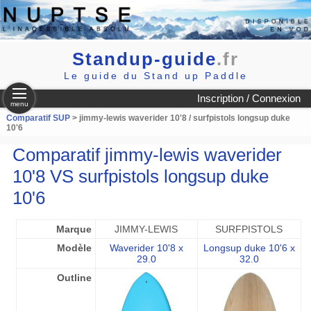
Standup-guide
.fr
Le guide du Stand up Paddle
Inscription / Connexion
menu
Comparatif SUP
> jimmy-lewis waverider 10'8 / surfpistols longsup duke
10'6
Comparatif jimmy-lewis waverider
10'8 VS surfpistols longsup duke
10'6
Marque
JIMMY-LEWIS
SURFPISTOLS
Modèle
Waverider 10'8 x
Longsup duke 10'6 x
29.0
32.0
Outline