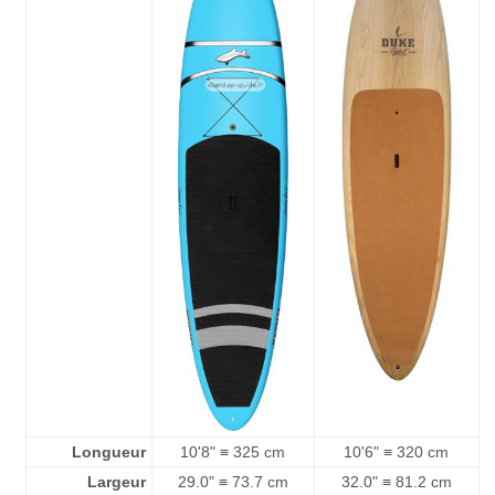
Longueur
10'8" ≡ 325 cm
10'6" ≡ 320 cm
Largeur
29.0" ≡ 73.7 cm
32.0" ≡ 81.2 cm