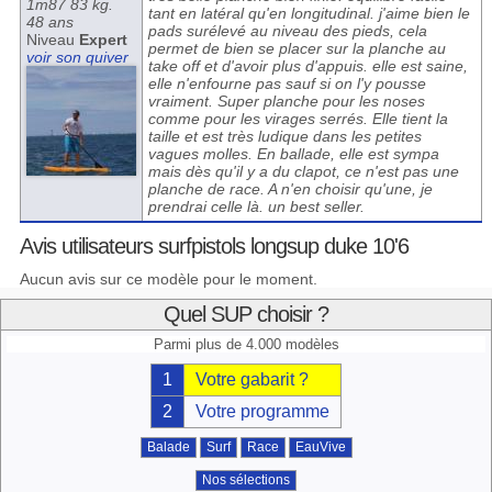
1m87 83 kg.
tant en latéral qu'en longitudinal. j'aime bien le
48 ans
pads surélevé au niveau des pieds, cela
Niveau
Expert
permet de bien se placer sur la planche au
voir son quiver
take off et d'avoir plus d'appuis. elle est saine,
elle n'enfourne pas sauf si on l'y pousse
vraiment. Super planche pour les noses
comme pour les virages serrés. Elle tient la
taille et est très ludique dans les petites
vagues molles. En ballade, elle est sympa
mais dès qu'il y a du clapot, ce n'est pas une
planche de race. A n'en choisir qu'une, je
prendrai celle là. un best seller.
Avis utilisateurs surfpistols longsup duke 10'6
Aucun avis sur ce modèle pour le moment.
Quel SUP choisir ?
Parmi plus de 4.000 modèles
1
Votre gabarit ?
2
Votre programme
Balade
Surf
Race
EauVive
Nos sélections