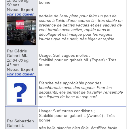
1m81 85 kg.
bonne
50 ans
Niveau
Expert
voir son quiver
parfaite de l'eau plate pour faire un peu de
course à l'aide d'une course fin, très stable en
présence de petites vagues et des vagues de
vent formés avec active, rapide dans le
décollage et est indiqué pour les vagues
lourdes que très petit, très léger et rapide.
Par
Cédric
Usage: Surf vagues molles ;
Gabarit
ML
Stabilité pour un gabarit ML (Expert) : Très
1m84 80 kg.
bonne
43 ans
Niveau
Expert
voir son quiver
Planche très appréciable pour des
beachbreaks avec des vagues. Pour les
débutants, elle permet de travailler l'ensemble
des figures de base du sup surf.
Usage: Surf toutes conditions ;
Stabilité pour un gabarit L (Avancé) : Très
bonne
Par
Sebastien
Gabarit
L
très belle planche bien finie. équilibre facile