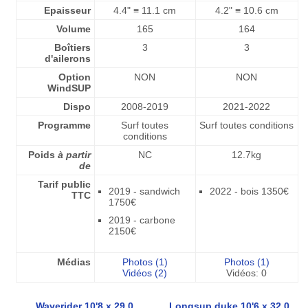
Epaisseur
4.4" ≡ 11.1 cm
4.2" ≡ 10.6 cm
Volume
165
164
Boîtiers
3
3
d'ailerons
Option
NON
NON
WindSUP
Dispo
2008-2019
2021-2022
Programme
Surf toutes
Surf toutes conditions
conditions
Poids
à partir
NC
12.7kg
de
Tarif public
2019 - sandwich
2022 - bois 1350€
TTC
1750€
2019 - carbone
2150€
Médias
Photos (1)
Photos (1)
Vidéos (2)
Vidéos: 0
Waverider 10'8 x 29.0
Longsup duke 10'6 x 32.0