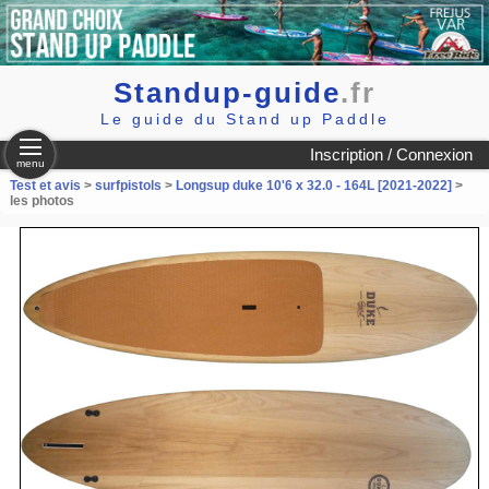
Standup-guide
.fr
Le guide du Stand up Paddle
Inscription / Connexion
menu
Test et avis
>
surfpistols
>
Longsup duke 10'6 x 32.0 - 164L [2021-2022]
>
les photos