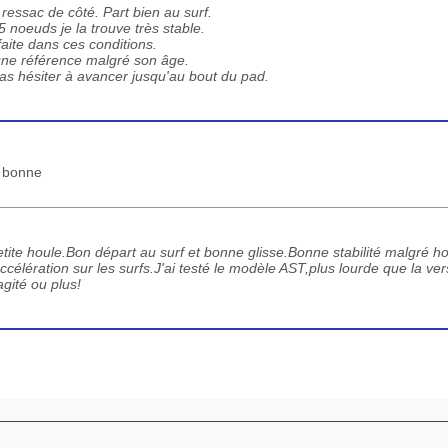
essac de côté. Part bien au surf.
 noeuds je la trouve très stable.
ite dans ces conditions.
une référence malgré son âge.
pas hésiter à avancer jusqu'au bout du pad.
s bonne
tite houle.Bon départ au surf et bonne glisse.Bonne stabilité malgré ho
ccélération sur les surfs.J'ai testé le modèle AST,plus lourde que la ver
ité ou plus!