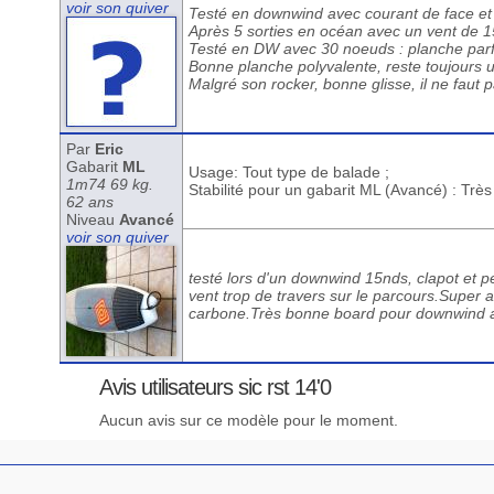
voir son quiver
Testé en downwind avec courant de face et r
Après 5 sorties en océan avec un vent de 15
Testé en DW avec 30 noeuds : planche parfa
Bonne planche polyvalente, reste toujours 
Malgré son rocker, bonne glisse, il ne faut 
Par
Eric
Gabarit
ML
Usage: Tout type de balade ;
1m74 69 kg.
Stabilité pour un gabarit ML (Avancé) : Trè
62 ans
Niveau
Avancé
voir son quiver
testé lors d'un downwind 15nds, clapot et pe
vent trop de travers sur le parcours.Super a
carbone.Très bonne board pour downwind ag
Avis utilisateurs sic rst 14'0
Aucun avis sur ce modèle pour le moment.