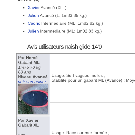
Xavier
Avancé (XL: )
Julien
Avancé (L: 1m83 85 kg.)
Cédric
Intermédiaire (ML: 1m82 82 kg.)
Julien
Intermédiaire (ML: 1m92 83 kg.)
Avis utilisateurs naish glide 14'0
Par
Hervé
Gabarit
ML
1m76 70 kg.
60 ans
Usage: Surf vagues molles ;
Niveau
Avancé
Stabilité pour un gabarit ML (Avancé) : Mo
voir son quiver
Par
Xavier
Gabarit
XL
Usage: Race sur mer formée ;
ans