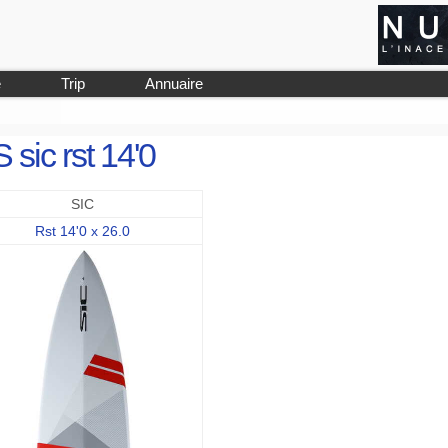
e
Trip
Annuaire
 sic rst 14'0
SIC
Rst 14'0 x 26.0