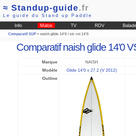
≈
Standup-guide
.fr
Le guide du Stand up Paddle
Info
Matos
TV
RDV
Balad
Comparatif SUP
> naish glide 14'0 / sic rst 14'0
Comparatif naish glide 14'0 VS
Marque
NAISH
Modèle
Glide 14'0 x 27.2 (V 2012)
Outline