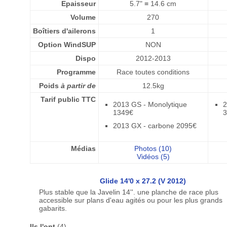
Epaisseur
5.7" ≡ 14.6 cm
Volume
270
Boîtiers d'ailerons
1
Option WindSUP
NON
Dispo
2012-2013
Programme
Race toutes conditions
Poids
à partir de
12.5kg
Tarif public TTC
2013 GS - Monolytique
2
1349€
3
2013 GX - carbone 2095€
Médias
Photos (10)
Vidéos (5)
Glide 14'0 x 27.2 (V 2012)
Plus stable que la Javelin 14''. une planche de race plus
accessible sur plans d'eau agités ou pour les plus grands
gabarits.
Ils l'ont
(4)