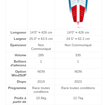
Longueur
14'0" ≡ 426 cm
14'0" ≡ 426 cm
Largeur
25.0" ≡ 63.5 cm
24.5" ≡ 62.2 cm
Epaisseur
Non
Non Communiqué
Communiqué
Volume
285
335
Boîtiers
1
1
d'ailerons
Option
NON
NON
WindSUP
Dispo
2019
2023
Programme
Race toutes
Race toutes conditions
conditions
Poids
à
10.6kg
12.7kg
partir de