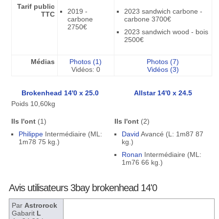
Tarif public
2019 -
2023 sandwich carbone -
TTC
carbone
carbone 3700€
2750€
2023 sandwich wood - bois
2500€
Médias
Photos (1)
Photos (7)
Vidéos: 0
Vidéos (3)
Brokenhead 14'0 x 25.0
Allstar 14'0 x 24.5
Poids 10,60kg
Ils l'ont
(1)
Ils l'ont
(2)
Philippe
Intermédiaire (ML:
David
Avancé (L: 1m87 87
1m78 75 kg.)
kg.)
Ronan
Intermédiaire (ML:
1m76 66 kg.)
Avis utilisateurs 3bay brokenhead 14'0
Par
Astrorock
Gabarit
L