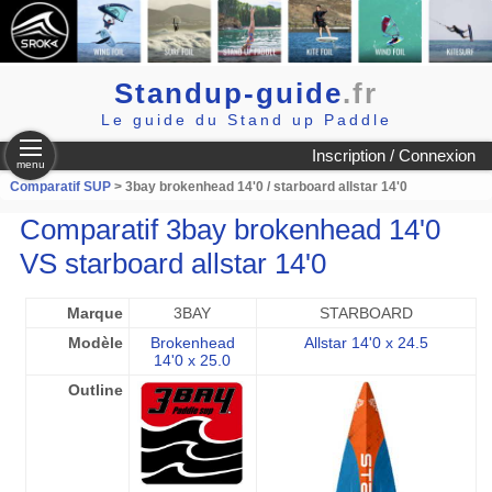
Standup-guide
.fr
Le guide du Stand up Paddle
Inscription / Connexion
menu
Comparatif SUP
> 3bay brokenhead 14'0 / starboard allstar 14'0
Comparatif 3bay brokenhead 14'0
VS starboard allstar 14'0
Marque
3BAY
STARBOARD
Modèle
Brokenhead
Allstar 14'0 x 24.5
14'0 x 25.0
Outline