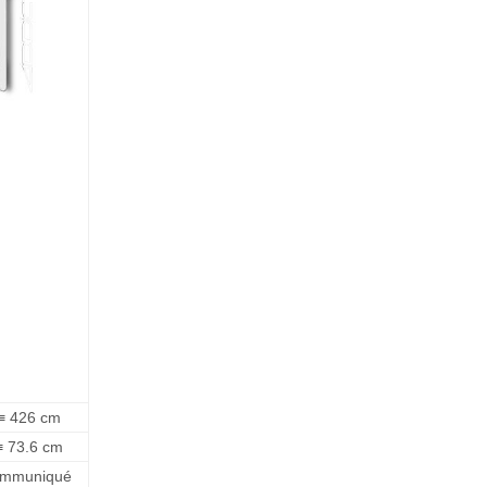
 ≡ 426 cm
≡ 73.6 cm
ommuniqué