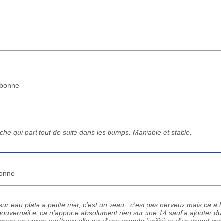
s bonne
che qui part tout de suite dans les bumps. Maniable et stable.
bonne
r eau plate a petite mer, c'est un veau...c'est pas nerveux mais ca a l
c gouvernail et ca n'apporte absolument rien sur une 14 sauf a ajouter du
ment en usage surf/race elle est d'une grande facilité et d'un grand con