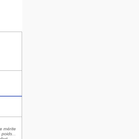
e mérite
 poids...
fort.