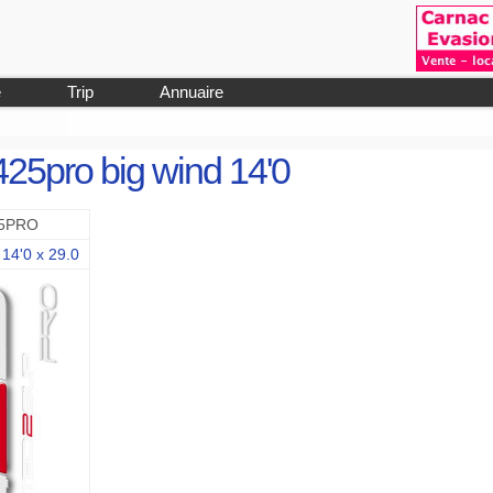
e
Trip
Annuaire
425pro big wind 14'0
5PRO
 14'0 x 29.0