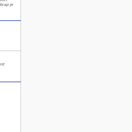
dicap je
est