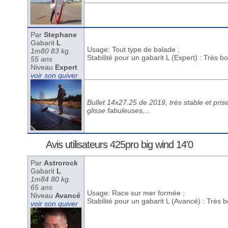
Par
Stephane
Gabarit
L
Usage: Tout type de balade ;
1m80 83 kg.
Stabilité pour un gabarit L (Expert) : Très b
55 ans
Niveau
Expert
voir son quiver
Bullet 14x27.25 de 2019, très stable et pri
glisse fabuleuses,...
Avis utilisateurs 425pro big wind 14'0
Par
Astrorock
Gabarit
L
1m84 80 kg.
65 ans
Usage: Race sur mer formée ;
Niveau
Avancé
Stabilité pour un gabarit L (Avancé) : Très 
voir son quiver