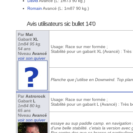
David
Avancé (L: 1m73 90 kg.)
Romain
Avancé (L: 1m87 90 kg.)
Avis utilisateurs sic bullet 14'0
Par
Mat
Gabarit
XL
1m84 95 kg.
Usage: Race sur mer formée ;
54 ans
Stabilité pour un gabarit XL (Avancé) : Trè
Niveau
Avancé
voir son quiver
Planche que j'utilise en Downwind. Top plan
Par
Astrorock
Usage: Race sur mer formée ;
Gabarit
L
Stabilité pour un gabarit L (Avancé) : Très 
1m84 80 kg.
65 ans
Niveau
Avancé
voir son quiver
essaye au sup paddle camp. en navigation su
d'une belle stabilité. c'etais la version ave
Par contre des que ca brasse et particuliere