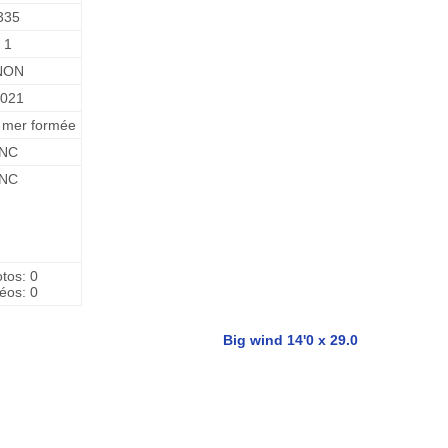
335
1
NON
2021
 mer formée
NC
NC
tos: 0
éos: 0
Big wind 14'0 x 29.0