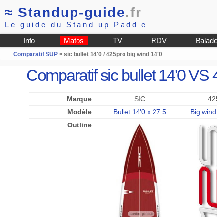
≈
Standup-guide
.fr
Le guide du Stand up Paddle
Info
Matos
TV
RDV
Balad
Comparatif SUP
> sic bullet 14'0 / 425pro big wind 14'0
Comparatif sic bullet 14'0 VS 
Marque
SIC
42
Modèle
Bullet 14'0 x 27.5
Big wind
Outline