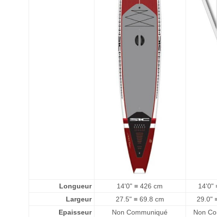
Longueur
14'0" ≡ 426 cm
14'0"
Largeur
27.5" ≡ 69.8 cm
29.0" 
Epaisseur
Non Communiqué
Non C