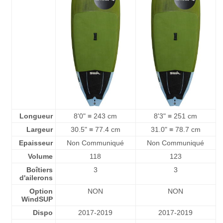
Longueur
8'0" ≡ 243 cm
8'3" ≡ 251 cm
Largeur
30.5" ≡ 77.4 cm
31.0" ≡ 78.7 cm
Epaisseur
Non Communiqué
Non Communiqué
Volume
118
123
Boîtiers
3
3
d'ailerons
Option
NON
NON
WindSUP
Dispo
2017-2019
2017-2019