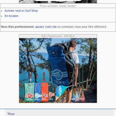
Pour acheter, louer, tester:
Acheter neuf en Surf Shop
En location
Vous êtes professionnel
,
ajoutez votre site
ou contactez-nous pour être référencé.
Info Partenaire: SROKA
Your