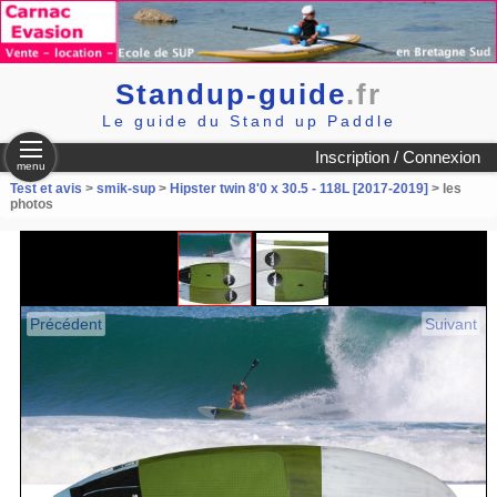
Standup-guide
.fr
Le guide du Stand up Paddle
Inscription / Connexion
menu
Test et avis
>
smik-sup
>
Hipster twin 8'0 x 30.5 - 118L [2017-2019]
> les
photos
Précédent
Suivant