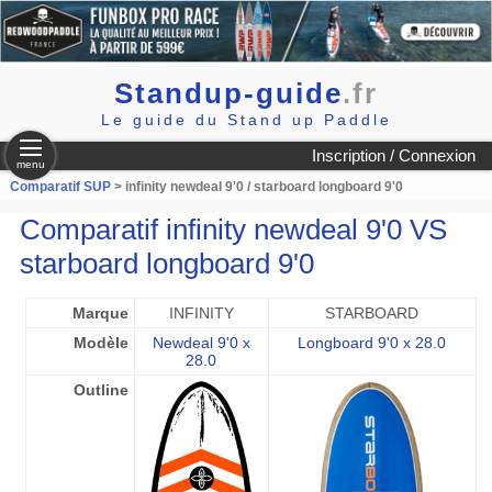
Standup-guide
.fr
Le guide du Stand up Paddle
Inscription / Connexion
menu
Comparatif SUP
> infinity newdeal 9'0 / starboard longboard 9'0
Comparatif infinity newdeal 9'0 VS
starboard longboard 9'0
Marque
INFINITY
STARBOARD
Modèle
Newdeal 9'0 x
Longboard 9'0 x 28.0
28.0
Outline