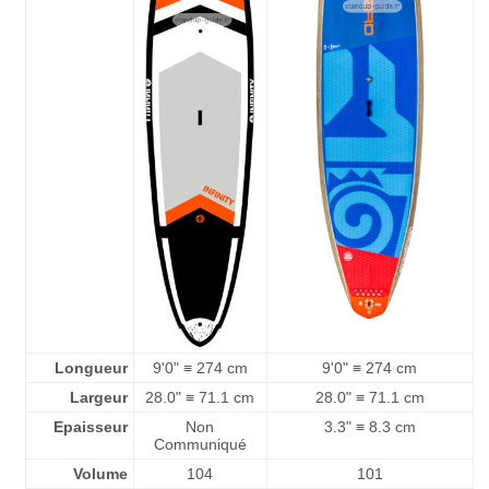
Longueur
9'0" ≡ 274 cm
9'0" ≡ 274 cm
Largeur
28.0" ≡ 71.1 cm
28.0" ≡ 71.1 cm
Epaisseur
Non
3.3" ≡ 8.3 cm
Communiqué
Volume
104
101