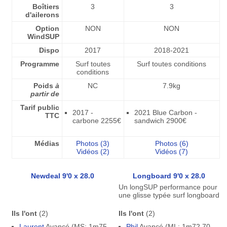
Boîtiers
3
3
d'ailerons
Option
NON
NON
WindSUP
Dispo
2017
2018-2021
Programme
Surf toutes
Surf toutes conditions
conditions
Poids
à
NC
7.9kg
partir de
Tarif public
2017 -
2021 Blue Carbon -
TTC
carbone 2255€
sandwich 2900€
Médias
Photos (3)
Photos (6)
Vidéos (2)
Vidéos (7)
Newdeal 9'0 x 28.0
Longboard 9'0 x 28.0
Un longSUP performance pour
une glisse typée surf longboard
Ils l'ont
(2)
Ils l'ont
(2)
Laurent
Avancé (MS: 1m75
Phil
Avancé (ML: 1m72 70