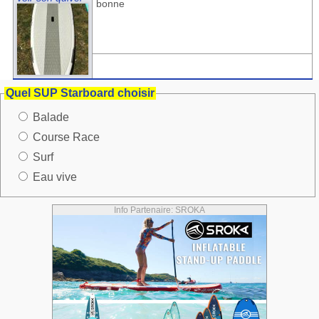
bonne
Quel SUP Starboard choisir
Balade
Course Race
Surf
Eau vive
Info Partenaire: SROKA