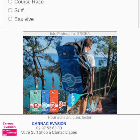
Course Race
Surf
Eau vive
Info Partenaire: SROKA
Pour acheter, louer, tester:
CARNAC EVASION
02 97 52 63 30
Votre Surf Shop à Carnac plages