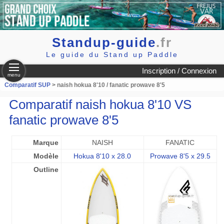
Standup-guide
.fr
Le guide du Stand up Paddle
Inscription / Connexion
menu
Comparatif SUP
> naish hokua 8'10 / fanatic prowave 8'5
Comparatif naish hokua 8'10 VS
fanatic prowave 8'5
Marque
NAISH
FANATIC
Modèle
Hokua 8'10 x 28.0
Prowave 8'5 x 29.5
Outline