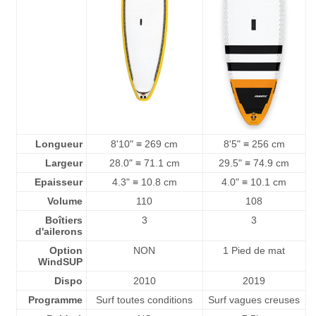
Longueur
8'10" ≡ 269 cm
8'5" ≡ 256 cm
Largeur
28.0" ≡ 71.1 cm
29.5" ≡ 74.9 cm
Epaisseur
4.3" ≡ 10.8 cm
4.0" ≡ 10.1 cm
Volume
110
108
Boîtiers
3
3
d'ailerons
Option
NON
1 Pied de mat
WindSUP
Dispo
2010
2019
Programme
Surf toutes conditions
Surf vagues creuses