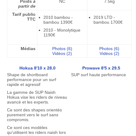
Poids
à
NC
7.5kg
partir de
Tarif public
2010 bambou -
2019 LTD -
TTC
bambou 1390€
bambou 1700€
2010 - Monolytique
1190€
Médias
Photos (6)
Photos (6)
Vidéos (2)
Vidéos (2)
Hokua 8'10 x 28.0
Prowave 8'5 x 29.5
Shape de shortboard
SUP surf haute performance
performance pour un surf
rapide et agressif
La gamme de SUP Naish
Hokua vise les riders de niveau
avancé et les experts.
Ce sont des shapes orientés
purement vers le surf sans
compromis.
Ce sont ces modèles
qu'utilisent les riders naish lors