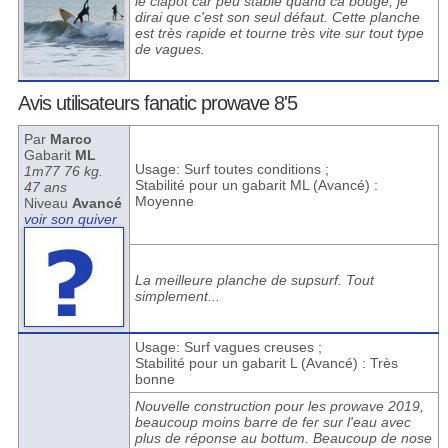
le clapot car peu stable quand ca bouge, je
dirai que c'est son seul défaut. Cette planche
est très rapide et tourne très vite sur tout type
de vagues.
Avis utilisateurs fanatic prowave 8'5
Par
Marco
Gabarit
ML
Usage: Surf toutes conditions ;
1m77 76 kg.
Stabilité pour un gabarit ML (Avancé) :
47 ans
Moyenne
Niveau
Avancé
voir son quiver
La meilleure planche de supsurf. Tout
simplement...
Usage: Surf vagues creuses ;
Stabilité pour un gabarit L (Avancé) : Très
bonne
Nouvelle construction pour les prowave 2019,
beaucoup moins barre de fer sur l'eau avec
plus de réponse au bottum. Beaucoup de nose