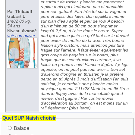
et surtout de rocker, planche moyennement
rapide mais qui n'enfourne pas et maniable
Par
Thibault
pour son gabarit. Part très tôt sur la vague et
Gabarit
L
permet aussi des lates. Bon équilibre même
1m82 80 kg.
sur plan d'eau agité et peu de row. A besoin
54 ans
d'un minimum de 80 cm pour s'exprimer
Niveau
Avancé
jusqu'à 2,5 m, à l'aise dans le creux. Super
voir son quiver
pad qui avance juste ce qu'il faut sur le devant
pour éviter de mettre de la wax. Très bonne
finition style custom, mais attention peinture
fragile sur l'arrière. Il faut éviter également les
gros coups de pagaies sur la board, plus
fragile que les constructions carbone, il va
falloir en prendre soin! Planche légère 7,5 kgs
equipée, on ne peut pas tout avoir... Bon set
d'ailerons d'origine en thruster, je la préfère
perso en tri. Après 3 mois d'utilisation j'en suis
satisfait, je cherchais une planche moins
physique que ma 7'11x28 Madeiro en 95 litres
dans le floppy avec de la maniabilité quand
même, c'est gagné ! Par contre moins
d'accélération au bottum, on est moins sur un
rail également (plus large).
Quel SUP Naish choisir
Balade