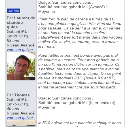
Usage: Surf toutes conditions ;
Stabilité pour un gabarit ML (Avancé) :
avis pro
Moyenne
Par
Laurent de
Point fort: le plan de carène est très réussi ;
standup-
c'est une planche qui glisse très vites sur l'eau
guide
pour sa taille. Ca se sent à la rame, on va vite
Gabarit
ML
et une fois en surf la planche accélère
1m88 78 kg.
naturellement très fort même dans des vagues
53 ans
molles. Ca va vite, ca tourne, reste à trouver
Niveau
Avancé
les freins!
voir son quiver
Point faible: le pont est bombé avec pas mal
de volume au centre. Pour mon gabarit, on a
un peu l'impression d'être sur un tonneau. On
s'habitue, mais ca reste une planche avec un
équilibre technique dans le clapot. De ce point
de vue les modèles 2011 (hokua 9'0 et 8'5),
sont beaucoup plus stables avec leur pont plat
et même légèrement creusé sous les pieds.
Par
Thomas
Usage: Surf toutes conditions ;
Gabarit
ML
Stabilité pour un gabarit ML (Intermédiaire) :
1m76 68 kg.
Moyenne
40 ans
Niveau
Avancé
voir son quiver
le 8'10 hokua est une planche technique dans