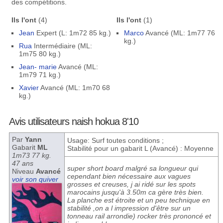
des compétitions.
Ils l'ont
(4)
Ils l'ont
(1)
Jean
Expert (L: 1m72 85 kg.)
Marco
Avancé (ML: 1m77 76
kg.)
Rua
Intermédiaire (ML:
1m75 80 kg.)
Jean- marie
Avancé (ML:
1m79 71 kg.)
Xavier
Avancé (ML: 1m70 68
kg.)
Avis utilisateurs naish hokua 8'10
Par
Yann
Usage: Surf toutes conditions ;
Gabarit
ML
Stabilité pour un gabarit L (Avancé) : Moyenne
1m73 77 kg.
47 ans
super short board malgré sa longueur qui
Niveau
Avancé
cependant bien nécessaire aux vagues
voir son quiver
grosses et creuses, j ai ridé sur les spots
marocains jusqu'à 3.50m ca gère très bien.
La planche est étroite et un peu technique en
stabilité ,on a l impression d'être sur un
tonneau rail arrondie) rocker très prononcé et