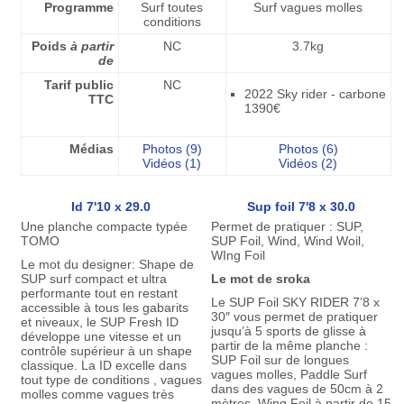
Programme
Surf toutes
Surf vagues molles
conditions
Poids
à partir
NC
3.7kg
de
Tarif public
NC
2022 Sky rider - carbone
TTC
1390€
Médias
Photos (9)
Photos (6)
Vidéos (1)
Vidéos (2)
Id 7'10 x 29.0
Sup foil 7'8 x 30.0
Une planche compacte typée
Permet de pratiquer : SUP,
TOMO
SUP Foil, Wind, Wind Woil,
WIng Foil
Le mot du designer: Shape de
SUP surf compact et ultra
Le mot de sroka
performante tout en restant
Le SUP Foil SKY RIDER 7’8 x
accessible à tous les gabarits
30″ vous permet de pratiquer
et niveaux, le SUP Fresh ID
jusqu’à 5 sports de glisse à
développe une vitesse et un
partir de la même planche :
contrôle supérieur à un shape
SUP Foil sur de longues
classique. La ID excelle dans
vagues molles, Paddle Surf
tout type de conditions , vagues
dans des vagues de 50cm à 2
molles comme vagues très
mètres, Wing Foil à partir de 15