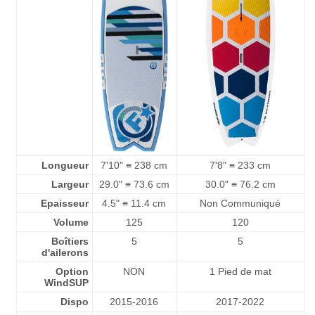
Longueur
7'10" ≡ 238 cm
7'8" ≡ 233 cm
Largeur
29.0" ≡ 73.6 cm
30.0" ≡ 76.2 cm
Epaisseur
4.5" ≡ 11.4 cm
Non Communiqué
Volume
125
120
Boîtiers
5
5
d'ailerons
Option
NON
1 Pied de mat
WindSUP
Dispo
2015-2016
2017-2022