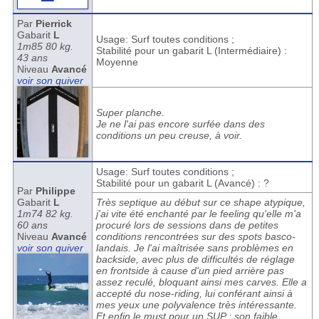
Par
Pierrick
Gabarit
L
Usage: Surf toutes conditions ;
1m85 80 kg.
Stabilité pour un gabarit L (Intermédiaire) :
43 ans
Moyenne
Niveau
Avancé
voir son quiver
Super planche.
Je ne l'ai pas encore surfée dans des
conditions un peu creuse, à voir.
Usage: Surf toutes conditions ;
Stabilité pour un gabarit L (Avancé) : ?
Par
Philippe
Gabarit
L
Très septique au début sur ce shape atypique,
1m74 82 kg.
j'ai vite été enchanté par le feeling qu'elle m'a
60 ans
procuré lors de sessions dans de petites
Niveau
Avancé
conditions rencontrées sur des spots basco-
voir son quiver
landais. Je l'ai maîtrisée sans problèmes en
backside, avec plus de difficultés de réglage
en frontside à cause d'un pied arrière pas
assez reculé, bloquant ainsi mes carves. Elle a
accepté du nose-riding, lui conférant ainsi à
mes yeux une polyvalence très intéressante.
Et enfin le must pour un SUP : son faible