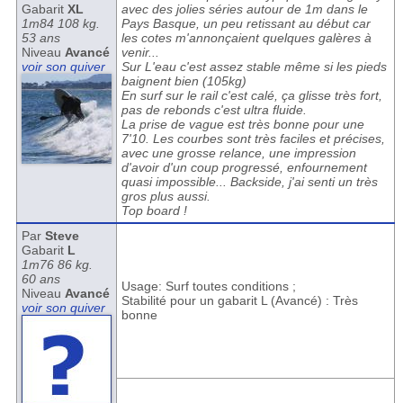
Gabarit
XL
avec des jolies séries autour de 1m dans le
1m84 108 kg.
Pays Basque, un peu retissant au début car
53 ans
les cotes m'annonçaient quelques galères à
Niveau
Avancé
venir...
voir son quiver
Sur L'eau c'est assez stable même si les pieds
baignent bien (105kg)
En surf sur le rail c'est calé, ça glisse très fort,
pas de rebonds c'est ultra fluide.
La prise de vague est très bonne pour une
7'10. Les courbes sont très faciles et précises,
avec une grosse relance, une impression
d'avoir d'un coup progressé, enfournement
quasi impossible... Backside, j'ai senti un très
gros plus aussi.
Top board !
Par
Steve
Gabarit
L
1m76 86 kg.
60 ans
Usage: Surf toutes conditions ;
Niveau
Avancé
Stabilité pour un gabarit L (Avancé) : Très
voir son quiver
bonne