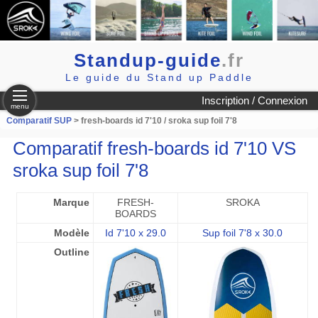
Standup-guide
.fr
Le guide du Stand up Paddle
Inscription / Connexion
menu
Comparatif SUP
> fresh-boards id 7'10 / sroka sup foil 7'8
Comparatif fresh-boards id 7'10 VS
sroka sup foil 7'8
Marque
FRESH-
SROKA
BOARDS
Modèle
Id 7'10 x 29.0
Sup foil 7'8 x 30.0
Outline