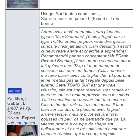
Usage: Surf toutes conditions ;
Stabilité pour un gabarit L (Expert) : Très
bonne
Après avoir testé et eu plusieurs planches
typées 'Mini Simmons', j'étais intrigué par le
type TOMO et bien je peux vous dire que la
curiosité n'est jamais un vilain défaut!(un esprit
curieux reste alerte et cherche à apprendre)
Recommandé par son concepteur (Mr FResh:
Richard Boudia), j'étais un peu sceptique sur le
fait qu'avec mes 92kg et mon manque de
sessions ces derniers temps, j'allais pouvoir
me faire plaisir avec cette planche. Et pourtant,
je ne m'étais pas autant régalé depuis belle
lurette. Cette TOMO SUP est une vraie
réussite, elle est super réactive, très rapide et
avis pro
joueuse tout en restant précise sous les pieds.
Par
Benji
J'ai la sensation de pouvoir tout faire avec et
Gabarit
L
l'accroche des rails est exceptionnel! Il faut
1m87 94 kg.
bien sûr conduire la planche avec le pied
50 ans
arrière reculé, mais le pivot est là et si tu
Niveau
Expert
pousses un peu, ça ne demande que ça. La
voir son quiver
vitesse propre à ce type de shape est
hallucinante et c'est très plaisant d'avoir une
planche réactive, qui du coup, rappelle