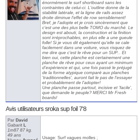
énormément le surf shortboard sans les
contraintes de celui-ci. L'outline donne de la
stabilité latérale, et la ligne de rails assez
droite diminue l'effet de row sensiblement!
Bref, je l'adopte et je crois sincèrement que
c'est une des plus belle TOMO du marché. Le
design est abouti, la construction et la finition
sont irréprochables, en plus elle a une gueule
folle! Si je vous dit également qu'elle se cale
facilement dans une voiture, vous risquez de
me dire que c'est le rêve pour un SUP... Et
bien oui, cette planche est certainement une
planche de rêve pour ceux ayant un minimum
d'expérience et qui, une fois passé le préjugé
de la forme atypique comparé aux planches
'traditionnelles', auront fait le pas de l'essayer
et probablement de l'adopter!
Une planche passe partout, incisive et 'facile',
que demande le peuple? MERCI Mr Fresh
boards!
Avis utilisateurs sroka sup foil 7'8
Par
David
Gabarit
L
1m87 87 kg.
49 ans
Usage: Surf vagues molles ;