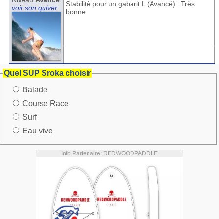
Niveau
Avancé
Stabilité pour un gabarit L (Avancé) : Très
voir son quiver
bonne
Quel SUP Sroka choisir
Balade
Course Race
Surf
Eau vive
Info Partenaire: REDWOODPADDLE