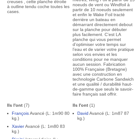
creuses , cette planche étroite
noeuds de vent ou Windfoil à
à outline tendu coche toutes les
partir de 10 noeuds seulement
cases.
et enfin le Wake Foil tracté
derrière un bateau en
démarrant directement debout
sur la planche pour débuter
plus facilement. C’est LA
planche qui vous permet
d’optimiser votre temps sur
l’eau et de varier votre pratique
selon vos envies et les
conditions pour ne manquer
aucun session. Fabrication
100% Française (Bretagne)
avec une construction en
technologie Carbone Sandwich
et une qualité / durabilité haut-
de-gamme que seuls le savoir-
faire français sait offrir.
Ils l'ont
(7)
Ils l'ont
(1)
François
Avancé (L: 1m90 80
David
Avancé (L: 1m87 87
kg.)
kg.)
Xavier
Avancé (L: 1m80 83
kg.)