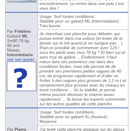
encombrement, ça rentre dans une polo c'est
vous dire !
Usage: Surf toutes conditions ;
Stabilité pour un gabarit ML (Intermédiaire) :
Très bonne
Par
Frédéric
Je cherchais une planche pour débuter, qui
Gabarit
ML
puisse entrer dans ma voiture (et éviter de la
1m80 78 kg.
laisser sur le toit quand je ne navigue pas ...).
56 ans
Était-ce possible de commencer avec 125 l
Niveau
sous les pieds avec mes 78 kg ? Et bien oui et
Intermédiaire
sans trop de galère ... Évidemment, il faut
voir son quiver
mieux faire ses premières nav dans des
conditions faciles, mais elle permet de de
prendre ses premières petites vagues de 40
cm, de progresser rapidement et d'aller se
frotter à des vagues plus grosses de 1,2 m ( et
certainement plus grosses avec du niveau) en
toute confiance ... Vu la stabilté, je pense
même pouvoir diminuer le volume assez
rapidement ... Je laisse les experts commenter
sur les autres qualités de cette planche ...
Usage: Surf toutes conditions ;
Stabilité pour un gabarit XL (Avancé) :
Moyenne
Par
Pierro
J'ai testé cette planche atypique sur du glassy