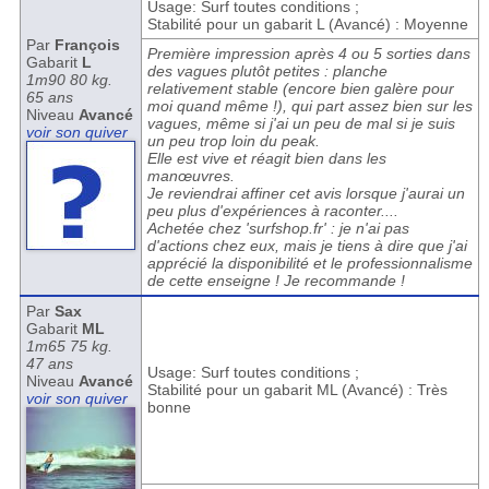
Usage: Surf toutes conditions ;
Stabilité pour un gabarit L (Avancé) : Moyenne
Par
François
Première impression après 4 ou 5 sorties dans
Gabarit
L
des vagues plutôt petites : planche
1m90 80 kg.
relativement stable (encore bien galère pour
65 ans
moi quand même !), qui part assez bien sur les
Niveau
Avancé
vagues, même si j'ai un peu de mal si je suis
voir son quiver
un peu trop loin du peak.
Elle est vive et réagit bien dans les
manœuvres.
Je reviendrai affiner cet avis lorsque j'aurai un
peu plus d'expériences à raconter....
Achetée chez 'surfshop.fr' : je n'ai pas
d'actions chez eux, mais je tiens à dire que j'ai
apprécié la disponibilité et le professionnalisme
de cette enseigne ! Je recommande !
Par
Sax
Gabarit
ML
1m65 75 kg.
47 ans
Usage: Surf toutes conditions ;
Niveau
Avancé
Stabilité pour un gabarit ML (Avancé) : Très
voir son quiver
bonne