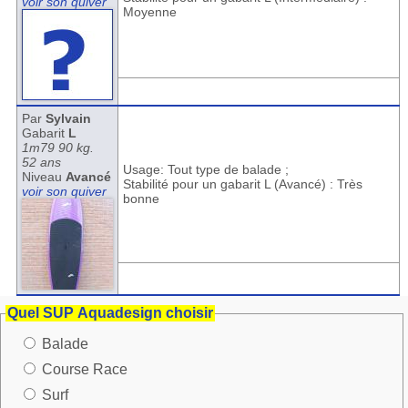
voir son quiver
Moyenne
Par
Sylvain
Gabarit
L
1m79 90 kg.
52 ans
Usage: Tout type de balade ;
Niveau
Avancé
Stabilité pour un gabarit L (Avancé) : Très
voir son quiver
bonne
Quel SUP Aquadesign choisir
Balade
Course Race
Surf