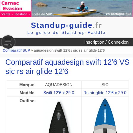
Standup-guide
.fr
Le guide du Stand up Paddle
Inscription / Connexion
menu
Comparatif SUP
> aquadesign swift 12'6 / sic rs air glide 12'6
Comparatif aquadesign swift 12'6 VS
sic rs air glide 12'6
Marque
AQUADESIGN
SIC
Modèle
Swift 12'6 x 29.0
Rs air glide 12'6 x 29.0
Outline