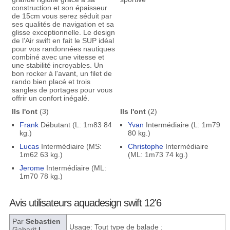
construction et son épaisseur
de 15cm vous serez séduit par
ses qualités de navigation et sa
glisse exceptionnelle. Le design
de l’Air swift en fait le SUP idéal
pour vos randonnées nautiques
combiné avec une vitesse et
une stabilité incroyables. Un
bon rocker à l'avant, un filet de
rando bien placé et trois
sangles de portages pour vous
offrir un confort inégalé.
Ils l'ont
(3)
Ils l'ont
(2)
Frank
Débutant (L: 1m83 84
Yvan
Intermédiaire (L: 1m79
kg.)
80 kg.)
Lucas
Intermédiaire (MS:
Christophe
Intermédiaire
1m62 63 kg.)
(ML: 1m73 74 kg.)
Jerome
Intermédiaire (ML:
1m70 78 kg.)
Avis utilisateurs aquadesign swift 12'6
Par
Sebastien
Usage: Tout type de balade ;
Gabarit
L