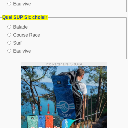
Eau vive
Quel SUP Sic choisir
Balade
Course Race
Surf
Eau vive
Info Partenaire: SROKA