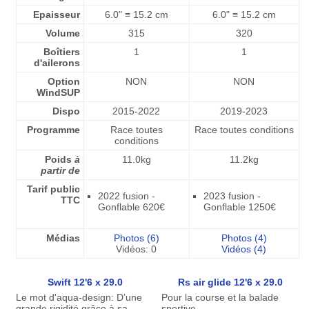
Epaisseur
6.0" ≡ 15.2 cm
6.0" ≡ 15.2 cm
Volume
315
320
Boîtiers
1
1
d'ailerons
Option
NON
NON
WindSUP
Dispo
2015-2022
2019-2023
Programme
Race toutes
Race toutes conditions
conditions
Poids
à
11.0kg
11.2kg
partir de
Tarif public
2022 fusion -
2023 fusion -
TTC
Gonflable 620€
Gonflable 1250€
Médias
Photos (6)
Photos (4)
Vidéos: 0
Vidéos (4)
Swift 12'6 x 29.0
Rs air glide 12'6 x 29.0
Le mot d'aqua-design: D’une
Pour la course et la balade
grande rigidité grâce à sa
sportive