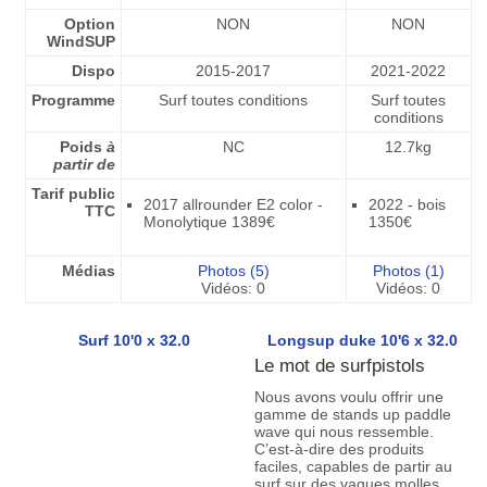
Option
NON
NON
WindSUP
Dispo
2015-2017
2021-2022
Programme
Surf toutes conditions
Surf toutes
conditions
Poids
à
NC
12.7kg
partir de
Tarif public
2017 allrounder E2 color -
2022 - bois
TTC
Monolytique 1389€
1350€
Médias
Photos (5)
Photos (1)
Vidéos: 0
Vidéos: 0
Surf 10'0 x 32.0
Longsup duke 10'6 x 32.0
Le mot de surfpistols
Nous avons voulu offrir une
gamme de stands up paddle
wave qui nous ressemble.
C’est-à-dire des produits
faciles, capables de partir au
surf sur des vagues molles