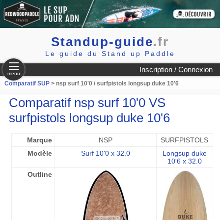
Standup-guide
.fr
Le guide du Stand up Paddle
Inscription / Connexion
menu
Comparatif SUP
> nsp surf 10'0 / surfpistols longsup duke 10'6
Comparatif nsp surf 10'0 VS
surfpistols longsup duke 10'6
Marque
NSP
SURFPISTOLS
Modèle
Surf 10'0 x 32.0
Longsup duke
10'6 x 32.0
Outline