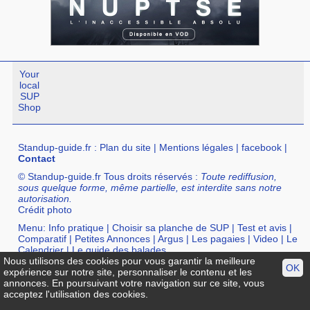
Your
local
SUP
Shop
Standup-guide.fr
:
Plan du site
|
Mentions légales
|
facebook
|
Contact
© Standup-guide.fr Tous droits réservés :
Toute rediffusion,
sous quelque forme, même partielle, est interdite sans notre
autorisation.
Crédit photo
Menu:
Info pratique
|
Choisir sa planche de SUP
|
Test et avis
|
Comparatif
|
Petites Annonces
|
Argus
|
Les pagaies
|
Video
|
Le
Calendrier
|
Le guide des balades
Nous utilisons des cookies pour vous garantir la meilleure
Annuaire :
SurfShop et Magasins pour acheter un SUP
|
Points
OK
expérience sur notre site, personnaliser le contenu et les
Location de SUP
|
Ecole de SUP
annonces. En poursuivant votre navigation sur ce site, vous
acceptez l'utilisation des cookies.