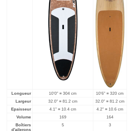
Longueur
10'0" ≡ 304 cm
10'6" ≡ 320 cm
Largeur
32.0" ≡ 81.2 cm
32.0" ≡ 81.2 cm
Epaisseur
4.1" ≡ 10.4 cm
4.2" ≡ 10.6 cm
Volume
169
164
Boîtiers
5
3
d'ailerons