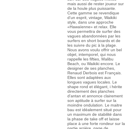
mais aussi de rester joueur sur
de la houle plus puissante.
Cette gamme se revendique
d’un esprit, vintage, Waikiki
style, dans une approche
«Hawaïenne» et relax. Elle
vous permettra de surfer des
vagues abandonnées par les
surfers en short boards et de
les suivre du pic à la plage.
Nous avons voulu offrir un bel
objet, intemporel, qui nous
rappelle les fifties, Malibu
Beach, ou Waikiki encore. Le
designer de ses planches,
Renaud Derbois est Français.
Elles sont adaptées aux
longues vagues locales. Le
shape rond et élégant, i hérite
directement des planches
d'antan et annonce clairement
son aptitude à surfer sur la
moindre ondulation. Le maitre
bau est idéalement situé pour
un maximum de stabilité dans
la phase de take off et laisse
place à une forte rondeur sur la
partie arrière, gage de