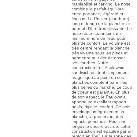
maniabilité et carving. Le nose
combine le parfait équilibre
entre portance, légèreté et
finesse. Le Rocker (courbure)
long et tendu de la planche lui
permet d’être très glissante. Le
nose reste néanmoins un
minimum hors de l'eau pour
plus de confort. Le volume est
très centré rendant la planche
très vivante sous les pieds et
permettra au rider de doser
ses courbes. Notre
construction Full Paulownia
sandwich est tout simplement
magnifique au point où ces
planches comptent parmi les
plus belles du marché. Le coup
de coeur est garantie. En plus
de son aspect, le Paulownia
apporte un excellent rapport
poids, rigidité, confort. Ce bois
enveloppe intégralement la
planche, la préservant des
impacts ponctuels. Pour une
longévité encore accrue, cette
construction est épaulée par un
renfort en PVC sur la zone des