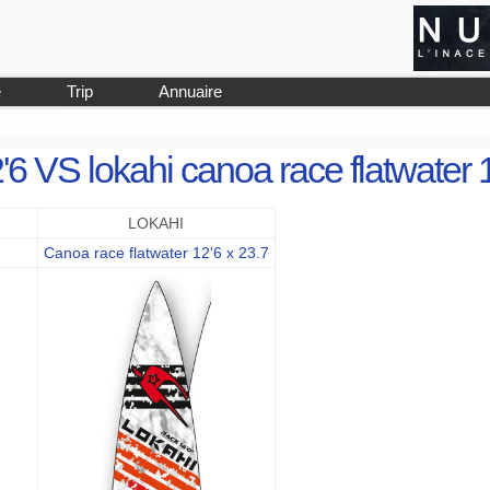
e
Trip
Annuaire
'6 VS lokahi canoa race flatwater 
LOKAHI
Canoa race flatwater 12'6 x 23.7