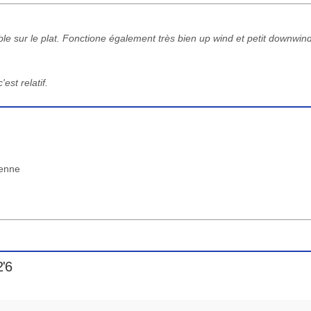
e sur le plat. Fonctione également très bien up wind et petit downwin
est relatif.
yenne
2'6