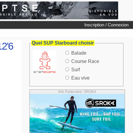
Inscription / Connexion
12'6
Quel SUP Starboard choisir
Balade
Course Race
Surf
Eau vive
Info Partenaire: SROKA