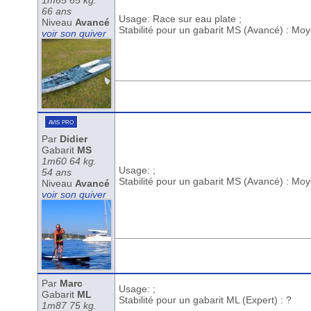
1m65 65 kg.
66 ans
Usage: Race sur eau plate ;
Niveau
Avancé
Stabilité pour un gabarit MS (Avancé) : Mo
voir son quiver
avis pro
Par
Didier
Gabarit
MS
1m60 64 kg.
Usage: ;
54 ans
Stabilité pour un gabarit MS (Avancé) : Mo
Niveau
Avancé
voir son quiver
Par
Marc
Usage: ;
Gabarit
ML
Stabilité pour un gabarit ML (Expert) : ?
1m87 75 kg.