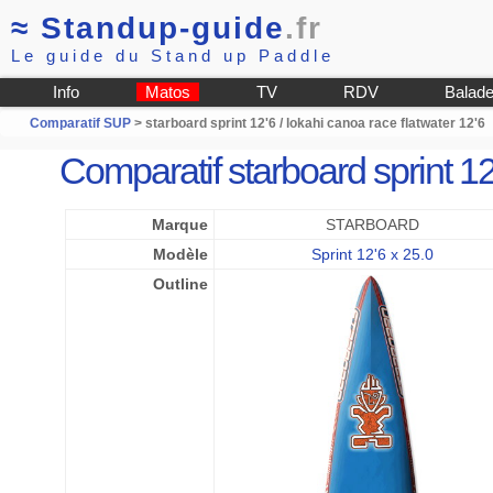
≈
Standup-guide
.fr
Le guide du Stand up Paddle
Info
Matos
TV
RDV
Balad
Comparatif SUP
> starboard sprint 12'6 / lokahi canoa race flatwater 12'6
Comparatif starboard sprint 12
Marque
STARBOARD
Modèle
Sprint 12'6 x 25.0
Outline