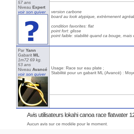
57 ans
Niveau
Expert
version carbone
voir son quiver
board au look atypique, extrèmenent agréabl
condition favorites: flat
point fort: glisse
point faible: stabilité quand ca bouge, mais c'
Par
Yann
Gabarit
ML
1m72 69 kg.
53 ans
Usage: Race sur eau plate ;
Niveau
Avancé
Stabilité pour un gabarit ML (Avancé) : Mo
voir son quiver
Avis utilisateurs lokahi canoa race flatwater 1
Aucun avis sur ce modèle pour le moment.