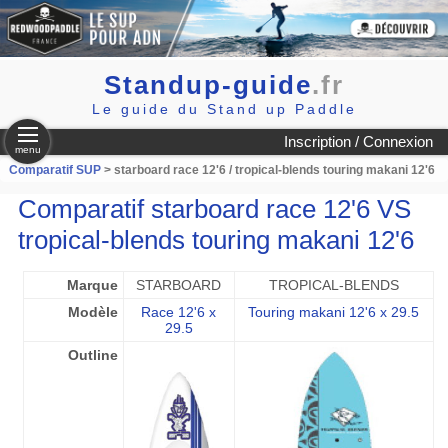
Standup-guide
.fr
Le guide du Stand up Paddle
Inscription / Connexion
menu
Comparatif SUP
> starboard race 12'6 / tropical-blends touring makani 12'6
Comparatif starboard race 12'6 VS
tropical-blends touring makani 12'6
Marque
STARBOARD
TROPICAL-BLENDS
Modèle
Race 12'6 x
Touring makani 12'6 x 29.5
29.5
Outline