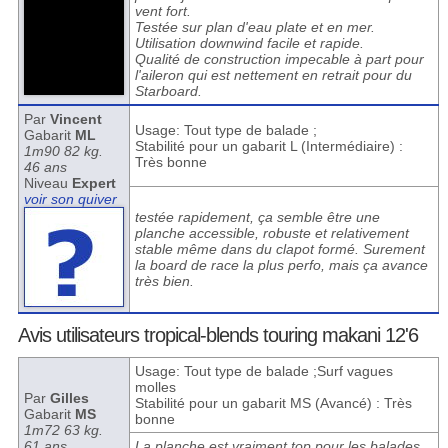
vent fort.
Testée sur plan d'eau plate et en mer.
Utilisation downwind facile et rapide.
Qualité de construction impecable à part pour
l'aileron qui est nettement en retrait pour du
Starboard.
Par
Vincent
Usage: Tout type de balade ;
Gabarit
ML
Stabilité pour un gabarit L (Intermédiaire) :
1m90 82 kg.
Très bonne
46 ans
Niveau
Expert
voir son quiver
testée rapidement, ça semble être une
planche accessible, robuste et relativement
stable même dans du clapot formé. Surement
la board de race la plus perfo, mais ça avance
très bien.
Avis utilisateurs tropical-blends touring makani 12'6
Usage: Tout type de balade ;Surf vagues
molles
Par
Gilles
Stabilité pour un gabarit MS (Avancé) : Très
Gabarit
MS
bonne
1m72 63 kg.
61 ans
La planche est vraiment top pour les balades