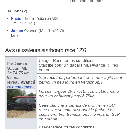
et la balade en mer
Ils l'ont
(2)
Fabien
Intermédiaire (MS:
1m77 64 kg.)
James
Avancé (ML: 1m74 75
kg.)
Avis utilisateurs starboard race 12'6
Usage: Race toutes conditions ;
Par
James
Stabilité pour un gabarit ML (Avancé) : Très
Gabarit
ML
bonne
1m74 75 kg.
59 ans
Sup race très performant en la mer agité seul
Niveau
Avancé
bemol un peu lourd en version AST.
voir son quiver
Version largeur 29,5 reste très stable même
pour un débutant jusqu'à 75kg.
Cette planche a permis de m'initier en SUP
race avec un cout raisonnable (acheté en
occasion), bon tremplin ensuite vers un SUP
en carbon.
Usage: Race toutes conditions ;