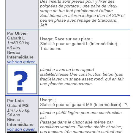
Des inserts sont prévus pour y fixer des
poignées de portage : une paire de vieux
straps de fun font parfaitement l'affaire.
Seul bémol un aileron indigne d'un tel SUP et
peu en phase avec l'image de Starboard.
Jeff
Par
Olivier
Gabarit
L
Usage: Race sur eau plate ;
1m80 90 kg.
Stabilité pour un gabarit L (Intermédiaire) :
53 ans
Très bonne
Niveau
Intermédiaire
voir son quiver
planche avec un bon rapport
stabilité/vitesse.Une construction béton (pas
fragile)avec un shape assez rond, qui en fait
une planche manoeuvrante.
Usage: ;
Par
Loic
Stabilité pour un gabarit MS (Intermédiaire) : ?
Gabarit
MS
1m75 65 kg.
planche plutôt légère pour une construction
54 ans
ast.
Niveau
Passage dans le clapot aisé même par
Intermédiaire
conditions ventées. Planche stable et saine,
voir son quiver
pas toujours très manoeuvrante surtout par