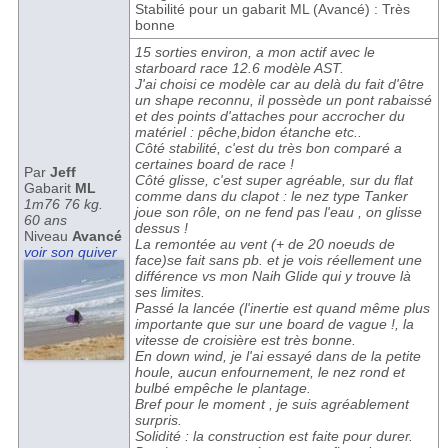
Stabilité pour un gabarit ML (Avancé) : Très
bonne
15 sorties environ, a mon actif avec le
starboard race 12.6 modèle AST.
J'ai choisi ce modèle car au delà du fait d'être
un shape reconnu, il possède un pont rabaissé
et des points d'attaches pour accrocher du
matériel : pêche,bidon étanche etc..
Côté stabilité, c'est du très bon comparé a
certaines board de race !
Par
Jeff
Côté glisse, c'est super agréable, sur du flat
Gabarit
ML
comme dans du clapot : le nez type Tanker
1m76 76 kg.
joue son rôle, on ne fend pas l'eau , on glisse
60 ans
dessus !
Niveau
Avancé
La remontée au vent (+ de 20 noeuds de
voir son quiver
face)se fait sans pb. et je vois réellement une
différence vs mon Naih Glide qui y trouve là
ses limites.
Passé la lancée (l'inertie est quand même plus
importante que sur une board de vague !, la
vitesse de croisière est très bonne.
En down wind, je l'ai essayé dans de la petite
houle, aucun enfournement, le nez rond et
bulbé empêche le plantage.
Bref pour le moment , je suis agréablement
surpris.
Solidité : la construction est faite pour durer.