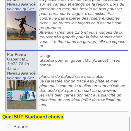
Niveau
Avancé
sur les canaux et étangs de la région. Lors du
voir son quiver
passage en mer, pas besoin de trop pousser
pour partir sur la vague, c'est nickel. Par
contre ne pas espérer des rollers endiablés
avec... de toutes les façons ce n'est pas son
programme.
Attention c'est une 12.6 et vous risquez de la
trouver très grande pour la faire rentrer chez
vous ... même dans un garage, elle en impose
!!!
Par
Pierra
Usage: ;
Gabarit
ML
Stabilité pour un gabarit ML (Avancé) : Très
1m72 78 kg.
bonne
45 ans
Niveau
Avancé
planche de balade/race très stable.
voir son quiver
Je l'ai testée sur un tracé eau plate et mer
plate mais comme la molino on sent qu'elle ne
demande qu'a partir en surf au downwind.
les rails bien carrés donnent à la planche un
maintient de cap idéal (effet de row limité au
min).
Quel SUP Starboard choisir
Balade