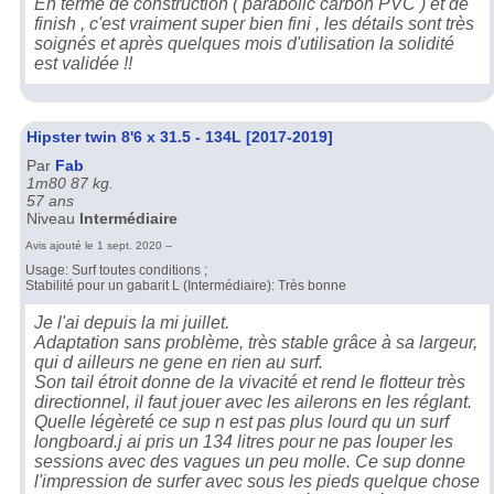
En terme de construction ( parabolic carbon PVC ) et de
finish , c'est vraiment super bien fini , les détails sont très
soignés et après quelques mois d'utilisation la solidité
est validée !!
Hipster twin 8'6 x 31.5 - 134L [2017-2019]
Par
Fab
1m80 87 kg.
57 ans
Niveau
Intermédiaire
Avis ajouté le 1 sept. 2020 --
Usage: Surf toutes conditions ;
Stabilité pour un gabarit L (Intermédiaire): Très bonne
Je l'ai depuis la mi juillet.
Adaptation sans problème, très stable grâce à sa largeur,
qui d ailleurs ne gene en rien au surf.
Son tail étroit donne de la vivacité et rend le flotteur très
directionnel, il faut jouer avec les ailerons en les réglant.
Quelle légèreté ce sup n est pas plus lourd qu un surf
longboard.j ai pris un 134 litres pour ne pas louper les
sessions avec des vagues un peu molle. Ce sup donne
l'impression de surfer avec sous les pieds quelque chose