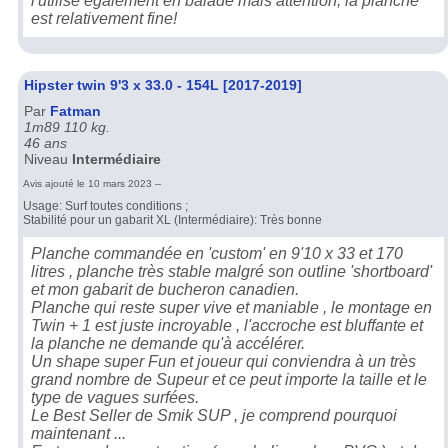
l'utilise également en balade mais attention, la planche
est relativement fine!
Hipster twin 9'3 x 33.0 - 154L [2017-2019]
Par
Fatman
1m89 110 kg.
46 ans
Niveau
Intermédiaire
Avis ajouté le 10 mars 2023 --
Usage: Surf toutes conditions ;
Stabilité pour un gabarit XL (Intermédiaire): Très bonne
Planche commandée en 'custom' en 9'10 x 33 et 170
litres , planche très stable malgré son outline 'shortboard'
et mon gabarit de bucheron canadien.
Planche qui reste super vive et maniable , le montage en
Twin + 1 est juste incroyable , l'accroche est bluffante et
la planche ne demande qu'à accélérer.
Un shape super Fun et joueur qui conviendra à un très
grand nombre de Supeur et ce peut importe la taille et le
type de vagues surfées.
Le Best Seller de Smik SUP , je comprend pourquoi
maintenant ...