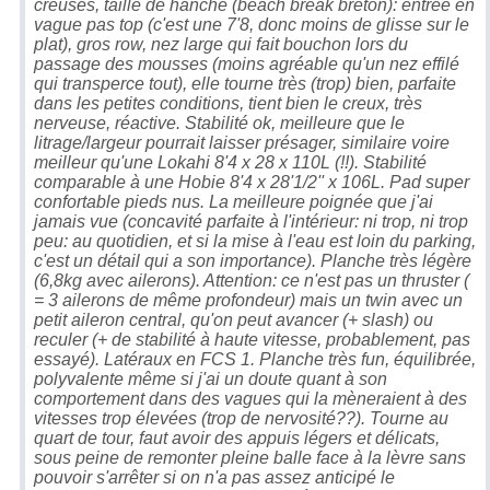
creuses, taille de hanche (beach break breton): entrée en
vague pas top (c'est une 7'8, donc moins de glisse sur le
plat), gros row, nez large qui fait bouchon lors du
passage des mousses (moins agréable qu'un nez effilé
qui transperce tout), elle tourne très (trop) bien, parfaite
dans les petites conditions, tient bien le creux, très
nerveuse, réactive. Stabilité ok, meilleure que le
litrage/largeur pourrait laisser présager, similaire voire
meilleur qu'une Lokahi 8'4 x 28 x 110L (!!). Stabilité
comparable à une Hobie 8'4 x 28'1/2'' x 106L. Pad super
confortable pieds nus. La meilleure poignée que j'ai
jamais vue (concavité parfaite à l'intérieur: ni trop, ni trop
peu: au quotidien, et si la mise à l'eau est loin du parking,
c'est un détail qui a son importance). Planche très légère
(6,8kg avec ailerons). Attention: ce n'est pas un thruster (
= 3 ailerons de même profondeur) mais un twin avec un
petit aileron central, qu'on peut avancer (+ slash) ou
reculer (+ de stabilité à haute vitesse, probablement, pas
essayé). Latéraux en FCS 1. Planche très fun, équilibrée,
polyvalente même si j'ai un doute quant à son
comportement dans des vagues qui la mèneraient à des
vitesses trop élevées (trop de nervosité??). Tourne au
quart de tour, faut avoir des appuis légers et délicats,
sous peine de remonter pleine balle face à la lèvre sans
pouvoir s'arrêter si on n'a pas assez anticipé le