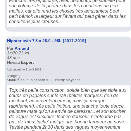
Planche très équilibrée, avec beaucoup de stabilité pour
son volume. Je la préfère dans les conditions un peu
molles, car elle rend les choses très amusantes! Seul
petit bémol; la largeur sur l'avant qui peut gêner dans les
conditions plus creuses.
Hipster twin 7'8 x 28.0 - 98L [2017-2019]
Par
Arnaud
1m70 73 kg.
48 ans
Niveau
Expert
Avis ajouté le 1 avril 2021 --
Usage: ;
Stabilité pour un gabarit ML (Expert): Moyenne
Top: très belle construction, solide bien que sensible aux
coups de pagaies sur le rail (petites marques, rien de
méchant, aucun enfoncement, mais ça marque
rapidement), très belle finition, une planche toute douce,
peinture mate qu'on a envie de caresser... et son toucher
de vague est similaire: tout en douceur, n'enfourne pas,
pas de 'moustache' malgré une bonne largueur au nose.
Testée pendant 2h30 dans des vagues moyennement