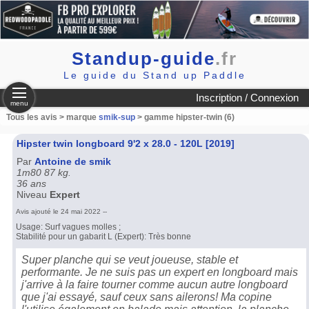
Standup-guide
.fr
Le guide du Stand up Paddle
Inscription / Connexion
menu
Tous les avis > marque
smik-sup
> gamme hipster-twin (6)
Hipster twin longboard 9'2 x 28.0 - 120L [2019]
Par
Antoine de smik
1m80 87 kg.
36 ans
Niveau
Expert
Avis ajouté le 24 mai 2022 --
Usage: Surf vagues molles ;
Stabilité pour un gabarit L (Expert): Très bonne
Super planche qui se veut joueuse, stable et
performante. Je ne suis pas un expert en longboard mais
j'arrive à la faire tourner comme aucun autre longboard
que j'ai essayé, sauf ceux sans ailerons! Ma copine