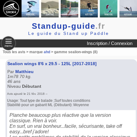
Standup-guide
.fr
Le guide du Stand up Paddle
Inscription / Connexion
menu
Tous les avis > marque
ahd
> gamme sealion-wings (8)
Sealion wings 8'6 x 29.5 - 125L [2017-2018]
Par
Matthieu
1m78 70 kg.
46 ans
Niveau
Débutant
Avis ajouté le 21 fév. 2018 --
Usage: Tout type de balade ;Surf toutes conditions
Stabilité pour un gabarit ML (Débutant): Moyenne
Planche beaucoup plus réactive que la version
classique. Rien à voir.
En surf, un vrai bonheur...facile, sécurisante, take off
easy...bref j'adore!