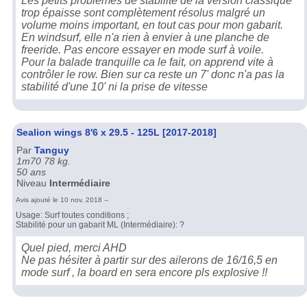
Les petits problèmes de stabilité de la version classique
trop épaisse sont complètement résolus malgré un
volume moins important, en tout cas pour mon gabarit.
En windsurf, elle n'a rien à envier à une planche de
freeride. Pas encore essayer en mode surf à voile.
Pour la balade tranquille ca le fait, on apprend vite à
contrôler le row. Bien sur ca reste un 7' donc n'a pas la
stabilité d'une 10' ni la prise de vitesse
Sealion wings 8'6 x 29.5 - 125L [2017-2018]
Par
Tanguy
1m70 78 kg.
50 ans
Niveau
Intermédiaire
Avis ajouté le 10 nov. 2018 --
Usage: Surf toutes conditions ;
Stabilité pour un gabarit ML (Intermédiaire): ?
Quel pied, merci AHD
Ne pas hésiter à partir sur des ailerons de 16/16,5 en
mode surf , la board en sera encore pls explosive !!