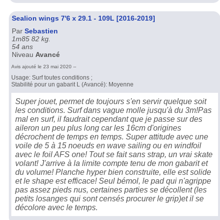
Sealion wings 7'6 x 29.1 - 109L [2016-2019]
Par
Sebastien
1m85 82 kg.
54 ans
Niveau
Avancé
Avis ajouté le 23 mai 2020 --
Usage: Surf toutes conditions ;
Stabilité pour un gabarit L (Avancé): Moyenne
Super jouet, permet de toujours s'en servir quelque soit
les conditions. Surf dans vague molle jusqu'à du 3m!Pas
mal en surf, il faudrait cependant que je passe sur des
aileron un peu plus long car les 16cm d'origines
décrochent de temps en temps. Super attitude avec une
voile de 5 à 15 noeuds en wave sailing ou en windfoil
avec le foil AFS one! Tout se fait sans strap, un vrai skate
volant! J'arrive à la limite compte tenu de mon gabarit et
du volume! Planche hyper bien construite, elle est solide
et le shape est efficace! Seul bémol, le pad qui n'agrippe
pas assez pieds nus, certaines parties se décollent (les
petits losanges qui sont censés procurer le grip)et il se
décolore avec le temps.