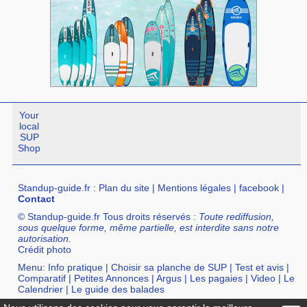
Your
local
SUP
Shop
Standup-guide.fr
:
Plan du site
|
Mentions légales
|
facebook
|
Contact
© Standup-guide.fr Tous droits réservés :
Toute rediffusion,
sous quelque forme, même partielle, est interdite sans notre
autorisation.
Crédit photo
Menu:
Info pratique
|
Choisir sa planche de SUP
|
Test et avis
|
Comparatif
|
Petites Annonces
|
Argus
|
Les pagaies
|
Video
|
Le
Calendrier
|
Le guide des balades
Annuaire :
SurfShop et Magasins pour acheter un SUP
|
Points