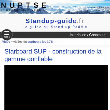
Standup-guide
.fr
Le guide du Stand up Paddle
Inscription / Connexion
menu
Vidéo
> vidéos du
starboard igo 10'8
Starboard SUP - construction de la
gamme gonflable