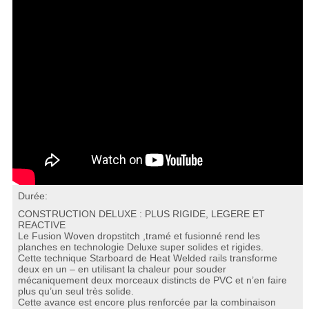
Durée:
CONSTRUCTION DELUXE : PLUS RIGIDE, LEGERE ET
REACTIVE
Le Fusion Woven dropstitch ,tramé et fusionné rend les
planches en technologie Deluxe super solides et rigides.
Cette technique Starboard de Heat Welded rails transforme
deux en un – en utilisant la chaleur pour souder
mécaniquement deux morceaux distincts de PVC et n’en faire
plus qu’un seul très solide.
Cette avance est encore plus renforcée par la combinaison