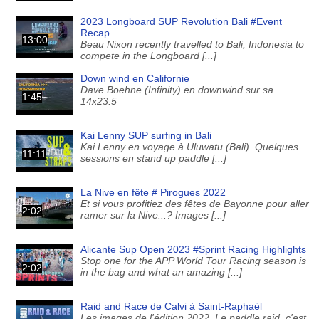
2023 Longboard SUP Revolution Bali #Event
Recap
13:00
Beau Nixon recently travelled to Bali, Indonesia to
compete in the Longboard [...]
Down wind en Californie
Dave Boehne (Infinity) en downwind sur sa
1:45
14x23.5
Kai Lenny SUP surfing in Bali
Kai Lenny en voyage à Uluwatu (Bali). Quelques
11:11
sessions en stand up paddle [...]
La Nive en fête # Pirogues 2022
Et si vous profitiez des fêtes de Bayonne pour aller
2:02
ramer sur la Nive...? Images [...]
Alicante Sup Open 2023 #Sprint Racing Highlights
Stop one for the APP World Tour Racing season is
2:02
in the bag and what an amazing [...]
Raid and Race de Calvi à Saint-Raphaël
Les images de l'édition 2022. Le paddle raid, c'est