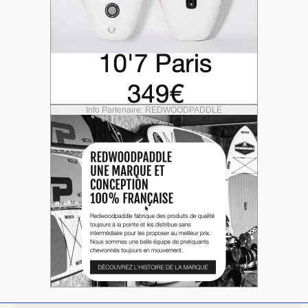
Info Partenaire: REDWOODPADDLE