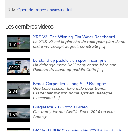
Rdv:
Open de france downwind foil
Les dernières videos
XRS V2: The Winning Flat Water Raceboard
La XRS V2 est la planche de race pour plan d'eau
1:51
plat avec cockpit dugout, construite [...]
Le stand up paddle : un sport incompris
Un échange entre Kai Lenny et son frère sur
80:00
l'histoire du stand up paddle Cette [...]
Benoit Carpentier - Long SUP Bretagne
Une belle session hivernale pour Benoit
2:34
Crapentier sur son home spot en Bretagne
L'occasion [...]
Glaglarace 2023 official video
Get ready for the GlaGla Race 2024 on lake
1:53
Annecy
ISA World SUP Championship 2023 # live day 5