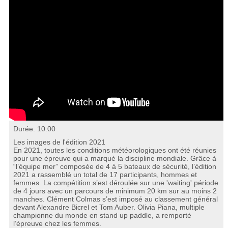
Durée: 10:00
Les images de l'édition 2021
En 2021, toutes les conditions météorologiques ont été réunies
pour une épreuve qui a marqué la discipline mondiale. Grâce à
“l’équipe mer” composée de 4 à 5 bateaux de sécurité, l’édition
2021 a rassemblé un total de 17 participants, hommes et
femmes. La compétition s’est déroulée sur une 'waiting' période
de 4 jours avec un parcours de minimum 20 km sur au moins 2
manches. Clément Colmas s’est imposé au classement général
devant Alexandre Bicrel et Tom Auber. Olivia Piana, multiple
championne du monde en stand up paddle, a remporté
l’épreuve chez les femmes.