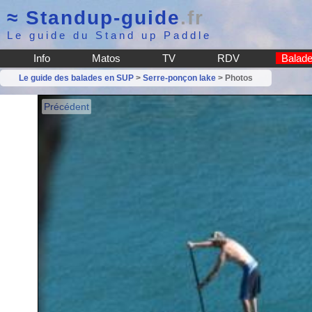
≈
Standup-guide
.fr
Le guide du Stand up Paddle
Info
Matos
TV
RDV
Balad
Le guide des balades en SUP
>
Serre-ponçon lake
> Photos
Précédent