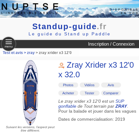
Standup-guide
.fr
Le guide du Stand up Paddle
Inscription / Connexion
menu
Test et avis >
zray
> zray xrider x3 12'0
Zray Xrider x3 12'0
x 32.0
Photos
Vidéos
Avis
Acheter
Tester
Comparer
Le zray xrider x3 12'0 est un
SUP
gonflable
de Tout terrain par
ZRAY
.
Pour la balade et jouer dans les vagues
Dates de commercialisation: 2019
Suivant les versions, l'aspect peut
être différent.