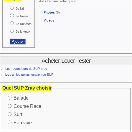
doit être dans votre quiver.
Je l'ai
Photos
(6)
Je l'ai eu
Vidéos
Je l'ai testé
Je le veux
Acheter Louer Tester
Les revendeurs de SUP zray
Louer
: les points location de SUP
Quel SUP Zray choisir
Balade
Course Race
Surf
Eau vive