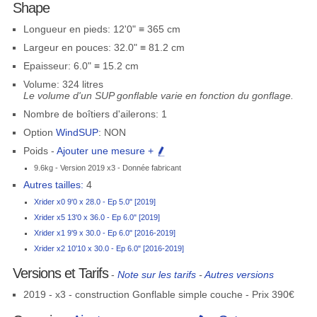
Shape
Longueur en pieds: 12'0" ≡ 365 cm
Largeur en pouces: 32.0" ≡ 81.2 cm
Epaisseur: 6.0" ≡ 15.2 cm
Volume: 324 litres
Le volume d'un SUP gonflable varie en fonction du gonflage.
Nombre de boîtiers d'ailerons: 1
Option
WindSUP
: NON
Poids -
Ajouter une mesure +
9.6kg - Version 2019 x3 - Donnée fabricant
Autres tailles:
4
Xrider x0 9'0 x 28.0 - Ep 5.0" [2019]
Xrider x5 13'0 x 36.0 - Ep 6.0" [2019]
Xrider x1 9'9 x 30.0 - Ep 6.0" [2016-2019]
Xrider x2 10'10 x 30.0 - Ep 6.0" [2016-2019]
Versions et Tarifs
-
Note sur les tarifs
-
Autres versions
2019 - x3 - construction Gonflable simple couche - Prix 390€