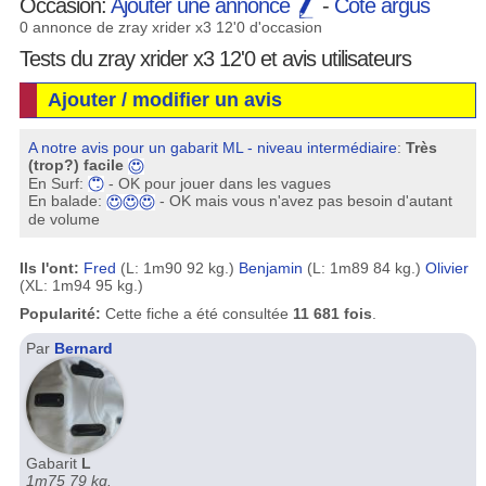
Occasion:
Ajouter une annonce
-
Cote argus
0 annonce de zray xrider x3 12'0 d'occasion
Tests du zray xrider x3 12'0 et avis utilisateurs
Ajouter / modifier un avis
A notre avis pour un gabarit ML - niveau intermédiaire
:
Très
(trop?) facile
En Surf:
- OK pour jouer dans les vagues
En balade:
- OK mais vous n'avez pas besoin d'autant
de volume
Ils l'ont:
Fred
(L: 1m90 92 kg.)
Benjamin
(L: 1m89 84 kg.)
Olivier
(XL: 1m94 95 kg.)
Popularité:
Cette fiche a été consultée
11 681 fois
.
Par
Bernard
Gabarit
L
1m75 79 kg.