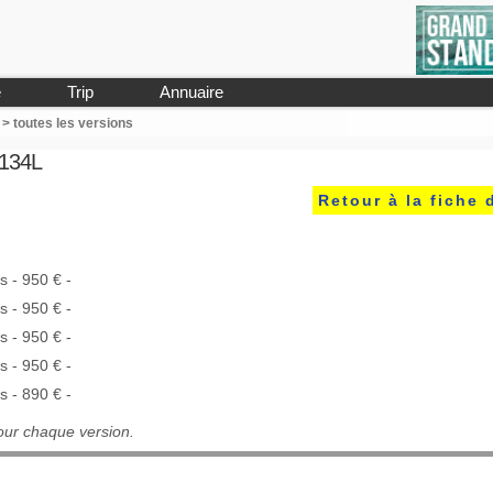
e
Trip
Annuaire
> toutes les versions
 134L
Retour à la fiche 
s - 950 € -
s - 950 € -
s - 950 € -
s - 950 € -
s - 890 € -
our chaque version.