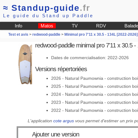
≈
Standup-guide
.fr
Le guide du Stand up Paddle
Info
Matos
TV
RDV
Balad
Test et avis
>
redwood-paddle
>
Minimal pro 7'11 x 30.5 - 134L [2022-2026]
redwood-paddle minimal pro 7'11 x 30.5 -
Dates de commercialisation: 2022-2026
Versions répertoriées
2026 - Natural Paumownia - construction boi
2025 - Natural Paumownia - construction boi
2024 - Natural Paumownia - construction boi
2023 - Natural Paumownia - construction boi
2022 - Natural Paumownia - construction boi
L'application
cote argus
vous permet d'estimer un prix p
Ajouter une version