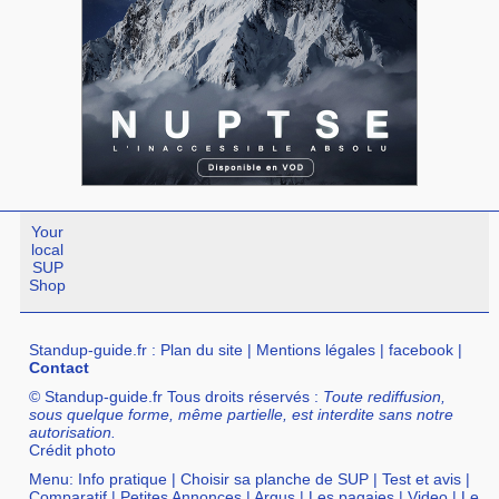
Your
local
SUP
Shop
Standup-guide.fr
:
Plan du site
|
Mentions légales
|
facebook
|
Contact
© Standup-guide.fr Tous droits réservés :
Toute rediffusion,
sous quelque forme, même partielle, est interdite sans notre
autorisation.
Crédit photo
Menu:
Info pratique
|
Choisir sa planche de SUP
|
Test et avis
|
Comparatif
|
Petites Annonces
|
Argus
|
Les pagaies
|
Video
|
Le