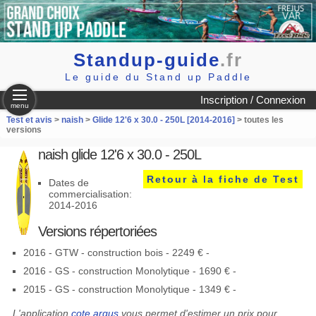
Standup-guide
.fr
Le guide du Stand up Paddle
Inscription / Connexion
menu
Test et avis
>
naish
>
Glide 12'6 x 30.0 - 250L [2014-2016]
> toutes les
versions
naish glide 12'6 x 30.0 - 250L
Retour à la fiche de Test
Dates de
commercialisation:
2014-2016
Versions répertoriées
2016 - GTW - construction bois - 2249 € -
2016 - GS - construction Monolytique - 1690 € -
2015 - GS - construction Monolytique - 1349 € -
L'application
cote argus
vous permet d'estimer un prix pour