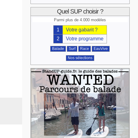
Quel SUP choisir ?
Parmi plus de 4.000 modèles
1
Votre gabarit ?
2
Votre programme
Balade
Surf
Race
EauVive
Nos sélections