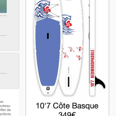
se.
couteau
ffet de
enforts