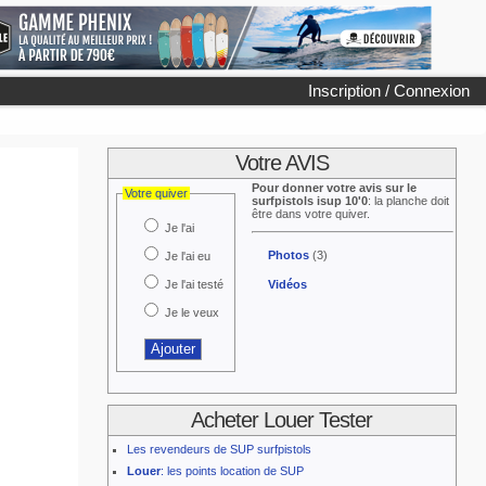
Inscription / Connexion
Votre AVIS
Pour donner votre avis sur le
Votre quiver
surfpistols isup 10'0
: la planche doit
être dans votre quiver.
Je l'ai
Photos
(3)
Je l'ai eu
Je l'ai testé
Vidéos
Je le veux
Acheter Louer Tester
Les revendeurs de SUP surfpistols
Louer
: les points location de SUP