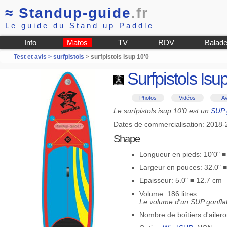
≈
Standup-guide
.fr
Le guide du Stand up Paddle
Info
Matos
TV
RDV
Balad
Test et avis >
surfpistols
> surfpistols isup 10'0
Surfpistols Isup
Photos
Vidéos
Av
Le surfpistols isup 10'0 est un
SUP 
Dates de commercialisation: 2018
Shape
Longueur en pieds: 10'0" 
Largeur en pouces: 32.0" 
Epaisseur: 5.0" ≡ 12.7 cm
Volume: 186 litres
Le volume d'un SUP gonflab
Nombre de boîtiers d'ailero