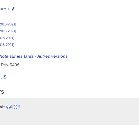
sure +
[2018-2021]
[2018-2021]
2018-2021]
2018-2021]
Note sur les tarifs
-
Autres versions
 Prix 549€
gus
rs
ait