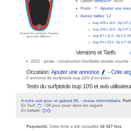
Option
WindSUP
: NON
Poids - ? -
Ajouter une me
Autres tailles:
12
Isup 10'8 x 34.0 - Ep 5.0" 
Isup 10'6 x 32.0 - Ep 5.0" 
Suivant les versions, l'aspect
Isup 9'7 x 32.0 - Ep 5.0" [
peut être différent.
Isup 9'3 x 33.0 - Ep 4.7" [
Versions et Tarifs
-
2021 - pirate - construction Gonflable double couche -
Occasion:
Ajouter une annonce
-
Cote ar
0 annonce de surfpistols isup 10'0 d'occasion
Tests du surfpistols isup 10'0 et avis utilisateu
A notre avis pour un gabarit ML - niveau intermédiaire
:
Parf
En Surf:
- OK pour jouer dans les vagues
En balade:
Popularité:
Cette fiche a été consultée
16 427 fois
.