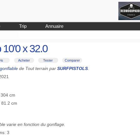
e
Trip
Annuaire
 10'0 x 32.0
is
Acheter
Tester
Comparer
gonflable
de Tout terrain par
SURFPISTOLS
.
-2021
≡ 304 cm
≡ 81.2 cm
le varie en fonction du gonflage.
ns: 3