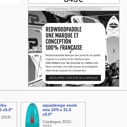
Info Partenaire: REDWOODPADDLE
libu
aquadesign ecole
0 x5.0"
iota 10'0 x 31.0
x5.0"
 2018-
Catalogue 2021-
2022