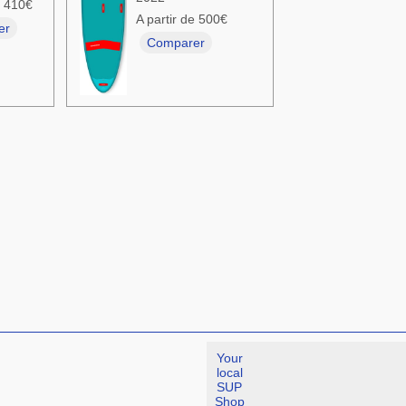
e 410€
A partir de 500€
er
Comparer
Your
local
SUP
Shop