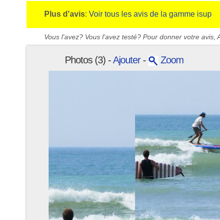
Plus d'avis
:
Voir tous les avis de la gamme isup
Vous l'avez? Vous l'avez testé? Pour donner votre avis, A
Photos (3) -
Ajouter
-
Zoom