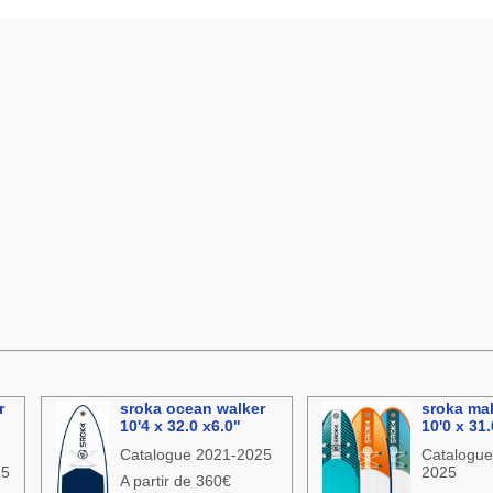
r
sroka ocean walker
sroka ma
10'4 x 32.0 x6.0"
10'0 x 31.
Catalogue 2021-2025
Catalogue
25
2025
A partir de 360€