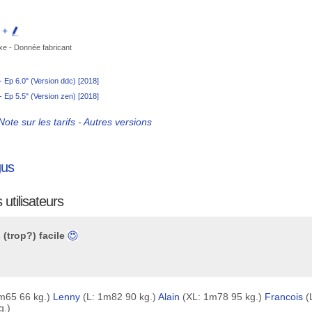
e +
xe - Donnée fabricant
- Ep 6.0" (Version ddc) [2018]
- Ep 5.5" (Version zen) [2018]
Note sur les tarifs
-
Autres versions
gus
utilisateurs
 (trop?) facile
m65 66 kg.)
Lenny
(L: 1m82 90 kg.)
Alain
(XL: 1m78 95 kg.)
Francois
(
g.)