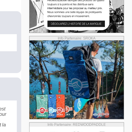
Info Partenaire: SROKA
est
our
a
 la
Info Partenaire: REDWOODPADDLE