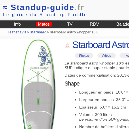
≈
Standup-guide
.fr
Le guide du Stand up Paddle
Info
Matos
TV
RDV
Balad
Test et avis >
starboard
> starboard astro whopper 10'0
Starboard Astr
Photos
Vidéos
Av
Le starboard astro whopper 10'0 e
SUP ludique et super stable pour le 
Dates de commercialisation: 2013
Shape
Longueur en pieds: 10'0" 
Largeur en pouces: 35.0" 
Epaisseur: 6.0" ≡ 15.2 cm
Volume: 300 litres
Le volume d'un SUP gonflab
Nombre de boîtiers d'ailero