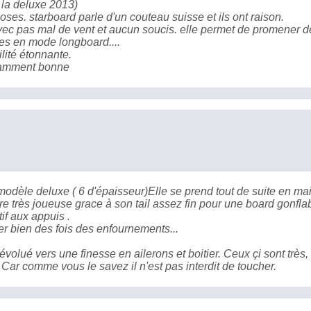
i la deluxe 2013)
oses. starboard parle d'un couteau suisse et ils ont raison.
ec pas mal de vent et aucun soucis. elle permet de promener d
ues en mode longboard....
ilité étonnante.
namment bonne
 modèle deluxe ( 6 d'épaisseur)Elle se prend tout de suite en mai
ère très joueuse grace à son tail assez fin pour une board gonfla
tif aux appuis .
r bien des fois des enfournements...
olué vers une finesse en ailerons et boitier. Ceux çi sont très, 
. Car comme vous le savez il n'est pas interdit de toucher.