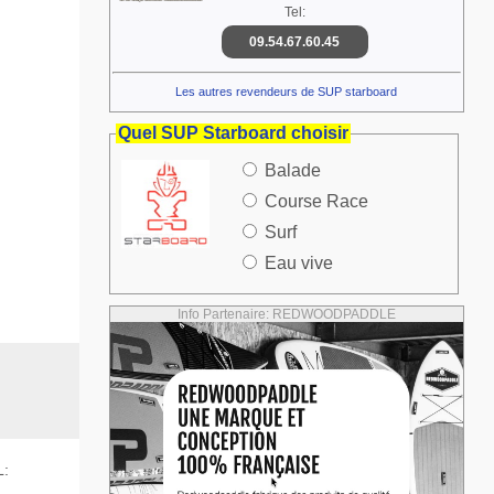
Tel:
09.54.67.60.45
Les autres revendeurs de SUP starboard
Quel SUP Starboard choisir
Balade
Course Race
Surf
Eau vive
Info Partenaire: REDWOODPADDLE
L: