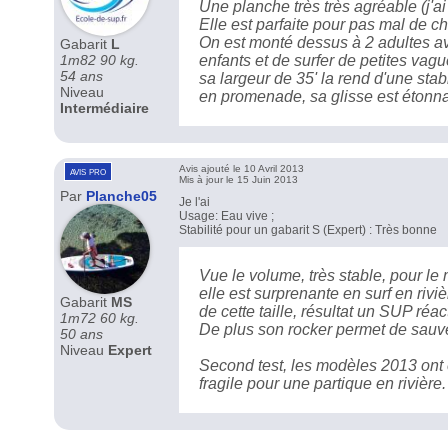
Une planche très très agréable (j'a
Elle est parfaite pour pas mal de ch
On est monté dessus à 2 adultes av
Gabarit
L
1m82 90 kg.
enfants et de surfer de petites vag
54 ans
sa largeur de 35' la rend d'une stab
Niveau
en promenade, sa glisse est éton
Intermédiaire
Avis ajouté le 10 Avril 2013
avis pro
Mis à jour le 15 Juin 2013
Par
Planche05
Je l'ai
Usage: Eau vive ;
Stabilité pour un gabarit S (Expert) : Très bonne
Vue le volume, très stable, pour le
elle est surprenante en surf en rivi
Gabarit
MS
de cette taille, résultat un SUP réac
1m72 60 kg.
De plus son rocker permet de sauve
50 ans
Niveau
Expert
Second test, les modèles 2013 ont év
fragile pour une partique en rivière