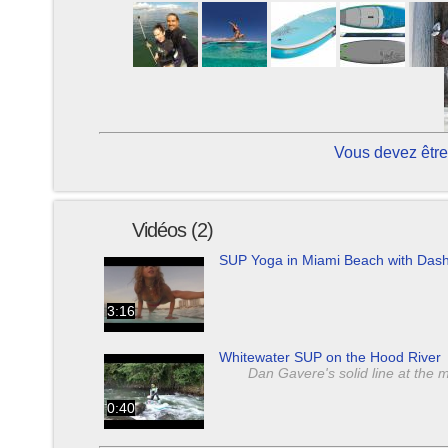
Vous devez être
Vidéos (2)
SUP Yoga in Miami Beach with Da
3:16
Whitewater SUP on the Hood River
Dan Gavere's solid line at the
0:40