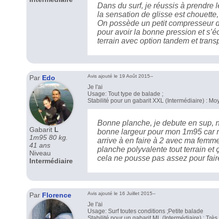
Dans du surf, je réussis à prendre 
la sensation de glisse est chouette
On possède un petit compresseur d'
pour avoir la bonne pression et s’é
terrain avec option tandem et trans
Avis ajouté le 19 Août 2015--
Par
Edo
Je l'ai
Usage: Tout type de balade ;
Stabilité pour un gabarit XXL (Intermédiaire) : M
Bonne planche, je debute en sup, 
Gabarit
L
bonne largeur pour mon 1m95 car m
1m95 80 kg.
arrive à en faire à 2 avec ma femm
41 ans
planche polyvalente tout terrain et
Niveau
cela ne pousse pas assez pour fair
Intermédiaire
Avis ajouté le 16 Juillet 2015--
Par
Florence
Je l'ai
Usage: Surf toutes conditions ;Petite balade
Stabilité pour un gabarit ML (Intermédiaire) : Trè