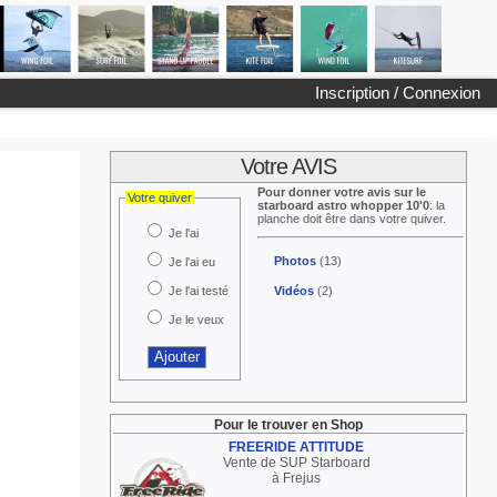
Inscription / Connexion
Votre AVIS
Pour donner votre avis sur le
Votre quiver
starboard astro whopper 10'0
: la
planche doit être dans votre quiver.
Je l'ai
Photos
(13)
Je l'ai eu
Je l'ai testé
Vidéos
(2)
Je le veux
Pour le trouver en Shop
FREERIDE ATTITUDE
Vente de SUP Starboard
à Frejus