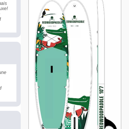
mais
uxe!
e
t
une
d