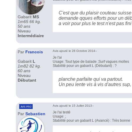
C'est que du plaisir couteau suisse 
Gabarit
MS
demande qques efforts pour un début
1m65 66 kg.
a voir pour plus le test n'est pas fini
50 ans
Niveau
Intermédiaire
Avis ajouté le 28 Octobre 2014--
Par
Francois
Je l'ai
Gabarit
L
Usage: Tout type de balade ;Surf vagues molles
1m82 82 kg.
Stabilité pour un gabarit L (Débutant) : ?
60 ans
Niveau
planche parfaite qui va partout.
Débutant
Un peu lente vis à vis d'autres sup,
Avis ajouté le 15 Juillet 2013--
avis pro
Je l'ai testé
Par
Sebastien
Usage: ;
Stabilité pour un gabarit L (Avancé) : Très bonne