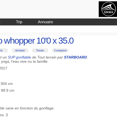
e
Trip
Annuaire
o whopper 10'0 x 35.0
is
Acheter
Tester
Comparer
st un
SUP gonflable
de Tout terrain par
STARBOARD
.
yoga, l'eau vive ou la famille
-2017
≡ 304 cm
≡ 88.9 cm
le varie en fonction du gonflage.
ns: 3