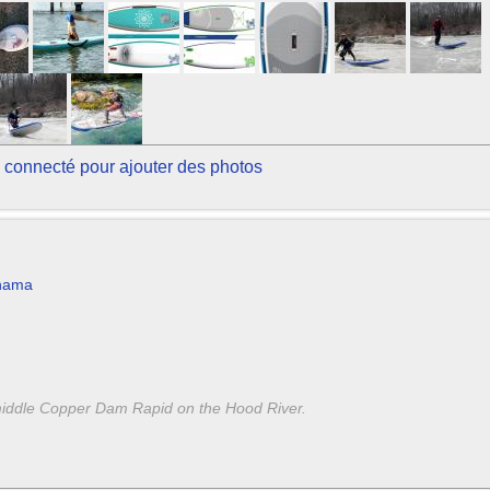
 connecté pour ajouter des photos
shama
 middle Copper Dam Rapid on the Hood River.