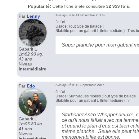
Popularité:
Cette fiche a été consultée
32 959 fois
.
Avis ajouté le 14 Novembre 2017--
Par
Lenny
Je l'ai
Usage: Tout type de balade ;
Stabilité pour un gabarit L (Intermédiaire) : Très 
Super planche pour mon gabarit 
Gabarit
L
1m82 90 kg.
43 ans
Niveau
Intermédiaire
Avis ajouté le 10 Septembre 2015--
Par
Edo
Je l'ai
Usage: Surf vagues molles ;Tout type de balade
Stabilité pour un gabarit L (Intermédiaire) : ?
Starboard Astro Whopper deluxe, c'e
Gabarit
L
ce qu'il nous fallait avec ma femm
1m95 80 kg.
et quand le plan d'eau est bien ca
41 ans
même planche . Seule elle peut fair
Niveau
manœuvrabilité est bonne.
Intermédiaire