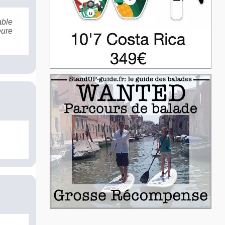
able
eure