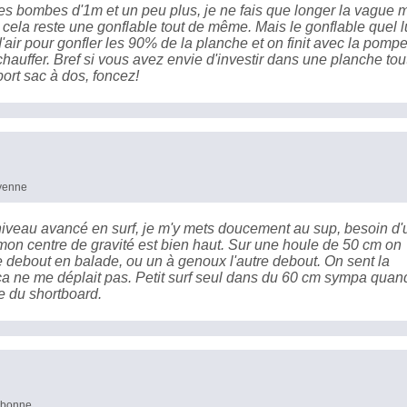
les bombes d'1m et un peu plus, je ne fais que longer la vague 
, cela reste une gonflable tout de même. Mais le gonflable quel l
air pour gonfler les 90% de la planche et on finit avec la pomp
chauffer. Bref si vous avez envie d'investir dans une planche tou
port sac à dos, foncez!
oyenne
niveau avancé en surf, je m'y mets doucement au sup, besoin d'
on centre de gravité est bien haut. Sur une houle de 50 cm on
e debout en balade, ou un à genoux l'autre debout. On sent la
 ça ne me déplait pas. Petit surf seul dans du 60 cm sympa quan
e du shortboard.
s bonne