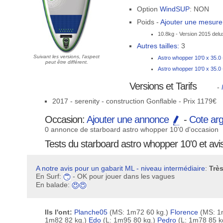
Option
WindSUP
: NON
Poids -
Ajouter une mesur
10.8kg - Version 2015 delu
Autres tailles:
3
Suivant les versions, l'aspect
Astro whopper 10'0 x 35.0 
peut être différent.
Astro whopper 10'0 x 35.0 
Versions et Tarifs
-
2017 - serenity - construction Gonflable - Prix 1179€
Occasion:
Ajouter une annonce
-
Cote ar
0 annonce de starboard astro whopper 10'0 d'occasion
Tests du starboard astro whopper 10'0 et avis 
A notre avis pour un gabarit ML - niveau intermédiaire
:
Très
En Surf:
- OK pour jouer dans les vagues
En balade:
Ils l'ont:
Planche05
(MS: 1m72 60 kg.)
Florence
(MS: 1
1m82 82 kg.)
Edo
(L: 1m95 80 kg.)
Pedro
(L: 1m78 85 k