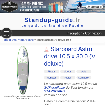
Standup-guide
.fr
Le guide du Stand up Paddle
Inscription / Connexion
menu
Test et avis >
starboard
> starboard astro drive 10'5
Starboard Astro
drive 10'5 x 30.0 (V
deluxe)
Photos
Vidéos
Avis
Acheter
Tester
Comparer
Le starboard astro drive 10'5 est un
SUP gonflable
de Tout terrain par
STARBOARD
.
version épaisse
Suivant les versions, l'aspect peut
être différent.
Dates de commercialisation: 2014-
2017