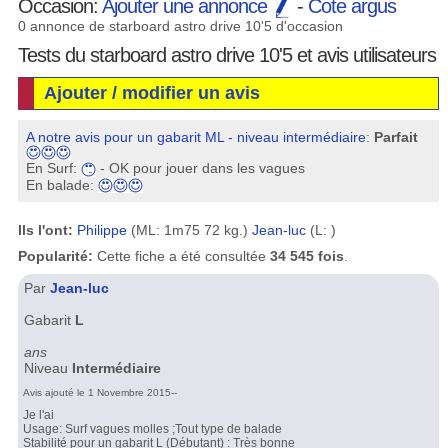
Occasion:
Ajouter une annonce
-
Cote argus
0 annonce de starboard astro drive 10'5 d'occasion
Tests du starboard astro drive 10'5 et avis utilisateurs
Ajouter / modifier un avis
A notre avis pour un gabarit ML - niveau intermédiaire
:
Parfait
En Surf:
- OK pour jouer dans les vagues
En balade:
Ils l'ont:
Philippe
(ML: 1m75 72 kg.)
Jean-luc
(L: )
Popularité:
Cette fiche a été consultée
34 545 fois
.
Par
Jean-luc
Gabarit
L
ans
Niveau
Intermédiaire
Avis ajouté le 1 Novembre 2015--
Je l'ai
Usage: Surf vagues molles ;Tout type de balade
Stabilité pour un gabarit L (Débutant) : Très bonne