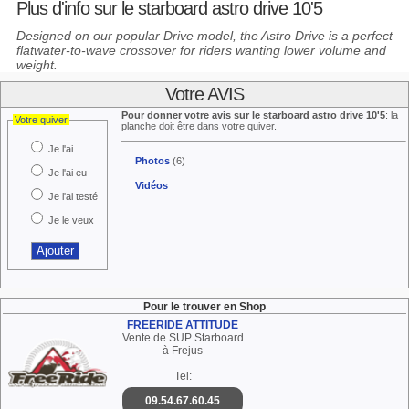
Plus d'info sur le starboard astro drive 10'5
Designed on our popular Drive model, the Astro Drive is a perfect
flatwater-to-wave crossover for riders wanting lower volume and
weight.
Votre AVIS
Pour donner votre avis sur le starboard astro drive 10'5
: la
Votre quiver
planche doit être dans votre quiver.
Je l'ai
Photos
(6)
Je l'ai eu
Vidéos
Je l'ai testé
Je le veux
Pour le trouver en Shop
FREERIDE ATTITUDE
Vente de SUP Starboard
à Frejus
Tel:
09.54.67.60.45