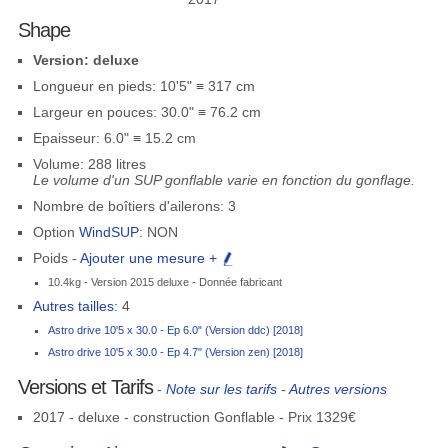
Shape
Version: deluxe
Longueur en pieds: 10'5" ≡ 317 cm
Largeur en pouces: 30.0" ≡ 76.2 cm
Epaisseur: 6.0" ≡ 15.2 cm
Volume: 288 litres
Le volume d'un SUP gonflable varie en fonction du gonflage.
Nombre de boîtiers d'ailerons: 3
Option
WindSUP
: NON
Poids -
Ajouter une mesure +
10.4kg - Version 2015 deluxe - Donnée fabricant
Autres tailles:
4
Astro drive 10'5 x 30.0 - Ep 6.0" (Version ddc) [2018]
Astro drive 10'5 x 30.0 - Ep 4.7" (Version zen) [2018]
Versions et Tarifs
-
Note sur les tarifs
-
Autres versions
2017 - deluxe - construction Gonflable - Prix 1329€