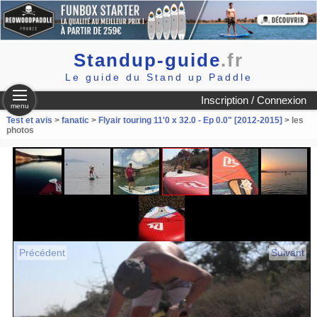
Standup-guide
.fr
Le guide du Stand up Paddle
Inscription / Connexion
menu
Test et avis
>
fanatic
>
Flyair touring 11'0 x 32.0 - Ep 0.0" [2012-2015]
> les
photos
Précédent
Suivant