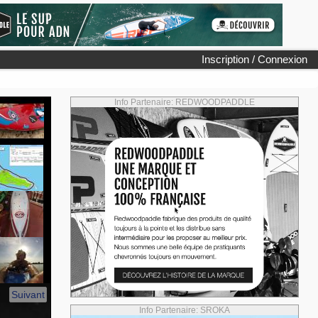
Inscription / Connexion
Info Partenaire: REDWOODPADDLE
Suivant
Info Partenaire: SROKA