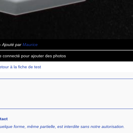
- Ajouté par
Maurice
e connecté pour ajouter des photos
tour à la fiche de test
tact
uelque forme, même partielle, est interdite sans notre autorisation.