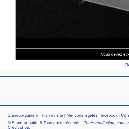
Vous devez êtr
Re
Standup-guide.fr
:
Plan du site
|
Mentions légales
|
facebook
|
Con
© Standup-guide.fr Tous droits réservés :
Toute rediffusion, sous q
Crédit photo