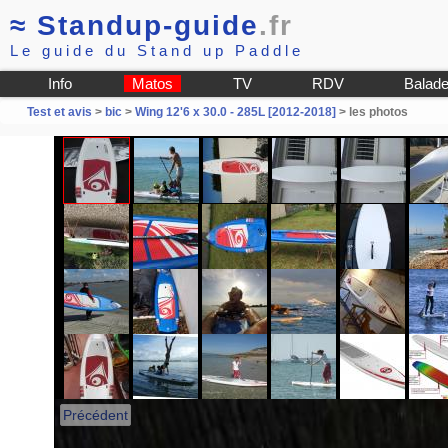
≈
Standup-guide
.fr
Le guide du Stand up Paddle
Info
Matos
TV
RDV
Balad
Test et avis
>
bic
>
Wing 12'6 x 30.0 - 285L [2012-2018]
> les photos
Précédent