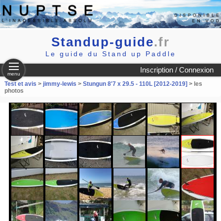
Standup-guide
.fr
Le guide du Stand up Paddle
Inscription / Connexion
menu
Test et avis
>
jimmy-lewis
>
Stungun 8'7 x 29.5 - 110L [2012-2019]
> les
photos