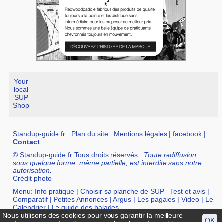
Your
local
SUP
Shop
Standup-guide.fr
:
Plan du site
|
Mentions légales
|
facebook
|
Contact
© Standup-guide.fr Tous droits réservés :
Toute rediffusion,
sous quelque forme, même partielle, est interdite sans notre
autorisation.
Crédit photo
Menu:
Info pratique
|
Choisir sa planche de SUP
|
Test et avis
|
Comparatif
|
Petites Annonces
|
Argus
|
Les pagaies
|
Video
|
Le
Calendrier
|
Le guide des balades
Nous utilisons des cookies pour vous garantir la meilleure
OK
Annuaire :
SurfShop et Magasins pour acheter un SUP
|
Points