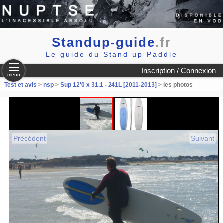
Standup-guide
.fr
Le guide du Stand up Paddle
Inscription / Connexion
menu
Test et avis
>
nsp
>
Sup 12'0 x 31.1 - 241L [2011-2013]
> les photos
Précédent
Suivant