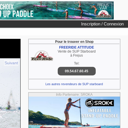
Inscription / Connexion
Pour le trouver en Shop
FREERIDE ATTITUDE
Vente de SUP Starboard
à Frejus
Suivant
Tel:
09.54.67.60.45
Les autres revendeurs de SUP starboard
Info Partenaire: SROKA