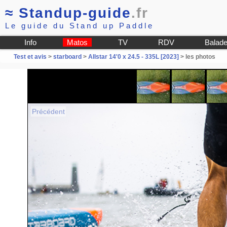
≈
Standup-guide
.fr
Le guide du Stand up Paddle
Info
Matos
TV
RDV
Balad
Test et avis
>
starboard
>
Allstar 14'0 x 24.5 - 335L [2023]
> les photos
Précédent