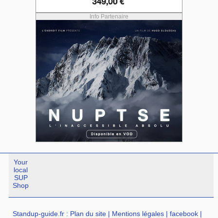
Info Partenaire
Your
local
SUP
Shop
Standup-guide.fr
:
Plan du site
|
Mentions légales
|
facebook
|