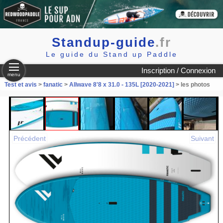
Standup-guide
.fr
Le guide du Stand up Paddle
Inscription / Connexion
menu
Test et avis
>
fanatic
>
Allwave 8'8 x 31.0 - 135L [2020-2021]
> les photos
Précédent
Suivant