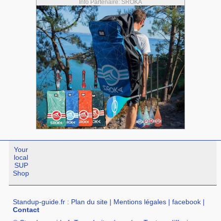
Info Partenaire: SROKA
Your
local
SUP
Shop
Standup-guide.fr
:
Plan du site
|
Mentions légales
|
facebook
|
Contact