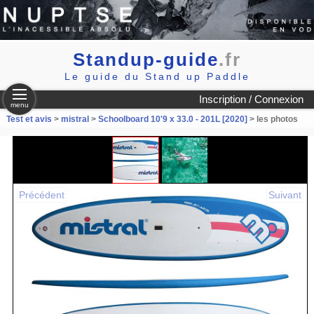
Standup-guide
.fr
Le guide du Stand up Paddle
Inscription / Connexion
menu
Test et avis
>
mistral
>
Schoolboard 10'9 x 33.0 - 201L [2020]
> les photos
Précédent
Suivant