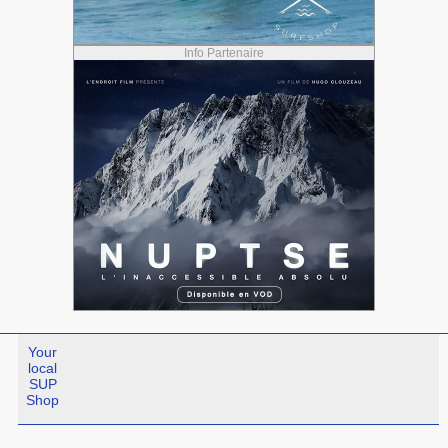
Info Partenaire
Your
local
SUP
Shop