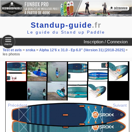
Standup-guide
.fr
Le guide du Stand up Paddle
Inscription / Connexion
menu
Test et avis
>
sroka
>
Alpha 12'6 x 31.0 - Ep 6.0" (Version 31) [2018-2025]
>
les photos
Précédent
Suivant