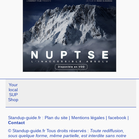
Your
local
SUP
Shop
Standup-guide.fr
:
Plan du site
|
Mentions légales
|
facebook
|
Contact
© Standup-guide.fr Tous droits réservés :
Toute rediffusion,
sous quelque forme, même partielle, est interdite sans notre