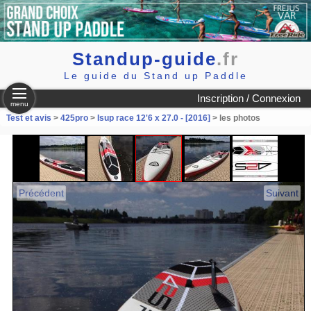
Standup-guide
.fr
Le guide du Stand up Paddle
Inscription / Connexion
menu
Test et avis
>
425pro
>
Isup race 12'6 x 27.0 - [2016]
> les photos
Précédent
Suivant