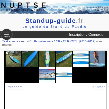
Standup-guide
.fr
Le guide du Stand up Paddle
Inscription / Connexion
menu
Test et avis
>
nsp
>
Dc flatwater race 14'0 x 23.0 - 270L [2015-2017]
> les
photos
Précédent
Suivant