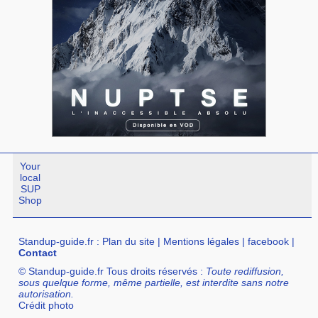
Your
local
SUP
Shop
Standup-guide.fr
:
Plan du site
|
Mentions légales
|
facebook
|
Contact
© Standup-guide.fr Tous droits réservés :
Toute rediffusion,
sous quelque forme, même partielle, est interdite sans notre
autorisation.
Crédit photo