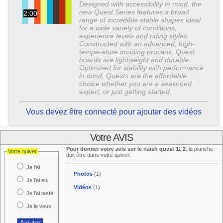
Designed with accessibility in mind, the
new Quest Series features a broad
2:00
range of incredible stable shapes ideal
for a wide variety of conditions,
experience levels and riding styles.
Constructed with an advanced, high-
temperature molding process, Quest
boards are lightweight and durable.
Optimized for stability with performance
in mind, Quests are the affordable
choice whether you are a seasoned
expert, or just getting started.
Vous devez être connecté pour ajouter des vidéos
Votre AVIS
Pour donner votre avis sur le naish quest 11'2
: la planche
Votre quiver
doit être dans votre quiver.
Je l'ai
Photos
(1)
Je l'ai eu
Vidéos
(1)
Je l'ai testé
Je le veux