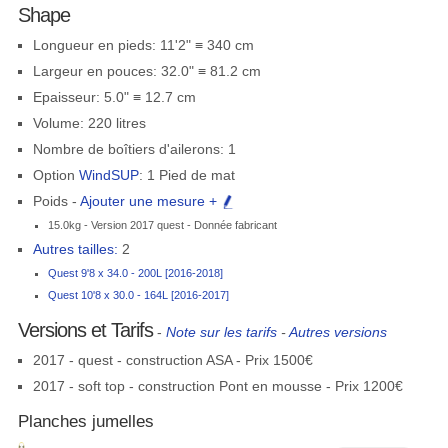
Shape
Longueur en pieds: 11'2" ≡ 340 cm
Largeur en pouces: 32.0" ≡ 81.2 cm
Epaisseur: 5.0" ≡ 12.7 cm
Volume: 220 litres
Nombre de boîtiers d'ailerons: 1
Option
WindSUP
: 1 Pied de mat
Poids -
Ajouter une mesure +
15.0kg - Version 2017 quest - Donnée fabricant
Autres tailles:
2
Quest 9'8 x 34.0 - 200L [2016-2018]
Quest 10'8 x 30.0 - 164L [2016-2017]
Versions et Tarifs
-
Note sur les tarifs
-
Autres versions
2017 - quest - construction ASA - Prix 1500€
2017 - soft top - construction Pont en mousse - Prix 1200€
Planches jumelles