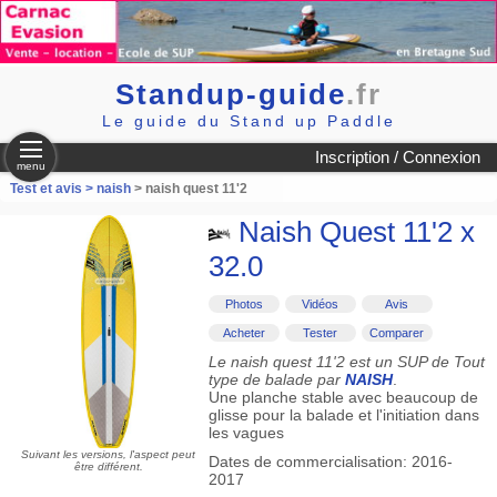
Standup-guide
.fr
Le guide du Stand up Paddle
Inscription / Connexion
menu
Test et avis >
naish
> naish quest 11'2
Naish Quest 11'2 x
32.0
Photos
Vidéos
Avis
Acheter
Tester
Comparer
Le naish quest 11'2 est un SUP de Tout
type de balade par
NAISH
.
Une planche stable avec beaucoup de
glisse pour la balade et l'initiation dans
les vagues
Suivant les versions, l'aspect peut
Dates de commercialisation: 2016-
être différent.
2017