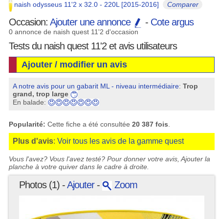
naish odysseus 11'2 x 32.0 - 220L [2015-2016]
Comparer
Occasion:
Ajouter une annonce
-
Cote argus
0 annonce de naish quest 11'2 d'occasion
Tests du naish quest 11'2 et avis utilisateurs
Ajouter / modifier un avis
A notre avis pour un gabarit ML - niveau intermédiaire
:
Trop
grand, trop large
En balade:
Popularité:
Cette fiche a été consultée
20 387 fois
.
Plus d'avis
:
Voir tous les avis de la gamme quest
Vous l'avez? Vous l'avez testé? Pour donner votre avis, Ajouter la
planche à votre quiver dans le cadre à droite.
Photos (1) -
Ajouter
-
Zoom