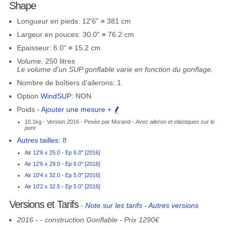
Shape
Longueur en pieds: 12'6" ≡ 381 cm
Largeur en pouces: 30.0" ≡ 76.2 cm
Epaisseur: 6.0" ≡ 15.2 cm
Volume: 250 litres
Le volume d'un SUP gonflable varie en fonction du gonflage.
Nombre de boîtiers d'ailerons: 1
Option
WindSUP
: NON
Poids -
Ajouter une mesure +
10.1kg - Version 2016 - Pesée par Morand -
Avec aileron et elastiques sur le
pont
Autres tailles:
8
Air 12'6 x 25.0 - Ep 6.0" [2016]
Air 12'6 x 29.0 - Ep 6.0" [2016]
Air 10'4 x 32.0 - Ep 5.0" [2016]
Air 10'2 x 32.5 - Ep 5.0" [2016]
Versions et Tarifs
-
Note sur les tarifs
-
Autres versions
2016 - - construction Gonflable - Prix 1290€