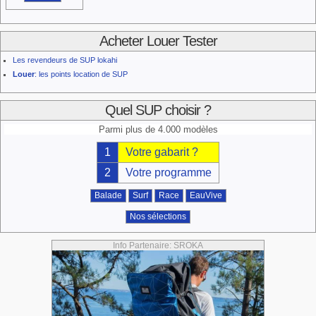
Acheter Louer Tester
Les revendeurs de SUP lokahi
Louer
: les points location de SUP
Quel SUP choisir ?
Parmi plus de 4.000 modèles
1
Votre gabarit ?
2
Votre programme
Balade
Surf
Race
EauVive
Nos sélections
Info Partenaire: SROKA