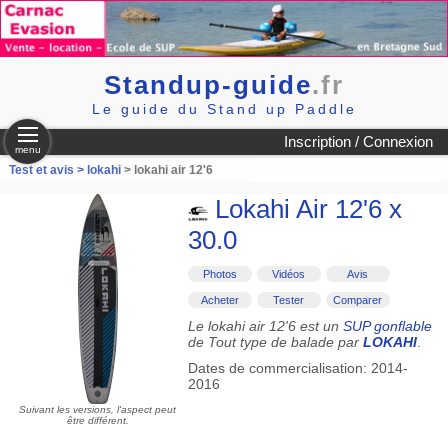
Standup-guide
.fr
Le guide du Stand up Paddle
Inscription / Connexion
menu
Test et avis >
lokahi
> lokahi air 12'6
Lokahi Air 12'6 x
30.0
Photos
Vidéos
Avis
Acheter
Tester
Comparer
Le lokahi air 12'6 est un
SUP gonflable
de Tout type de balade par
LOKAHI
.
Dates de commercialisation: 2014-
2016
Suivant les versions, l'aspect peut
être différent.