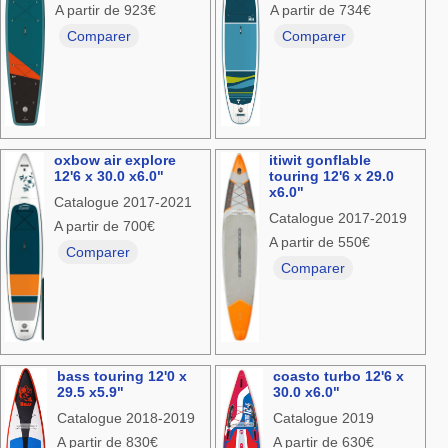
A partir de 923€
A partir de 734€
Comparer
Comparer
oxbow air explore
itiwit gonflable
12'6 x 30.0 x6.0"
touring 12'6 x 29.0
x6.0"
Catalogue 2017-2021
Catalogue 2017-2019
A partir de 700€
A partir de 550€
Comparer
Comparer
bass touring 12'0 x
coasto turbo 12'6 x
29.5 x5.9"
30.0 x6.0"
Catalogue 2018-2019
Catalogue 2019
A partir de 830€
A partir de 630€