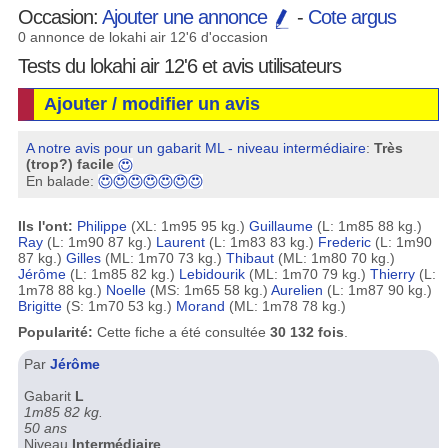
Occasion:
Ajouter une annonce
-
Cote argus
0 annonce de lokahi air 12'6 d'occasion
Tests du lokahi air 12'6 et avis utilisateurs
Ajouter / modifier un avis
A notre avis pour un gabarit ML - niveau intermédiaire
:
Très
(trop?) facile
En balade:
Ils l'ont:
Philippe
(XL: 1m95 95 kg.)
Guillaume
(L: 1m85 88 kg.)
Ray
(L: 1m90 87 kg.)
Laurent
(L: 1m83 83 kg.)
Frederic
(L: 1m90
87 kg.)
Gilles
(ML: 1m70 73 kg.)
Thibaut
(ML: 1m80 70 kg.)
Jérôme
(L: 1m85 82 kg.)
Lebidourik
(ML: 1m70 79 kg.)
Thierry
(L:
1m78 88 kg.)
Noelle
(MS: 1m65 58 kg.)
Aurelien
(L: 1m87 90 kg.)
Brigitte
(S: 1m70 53 kg.)
Morand
(ML: 1m78 78 kg.)
Popularité:
Cette fiche a été consultée
30 132 fois
.
Par
Jérôme
Gabarit
L
1m85 82 kg.
50 ans
Niveau
Intermédiaire