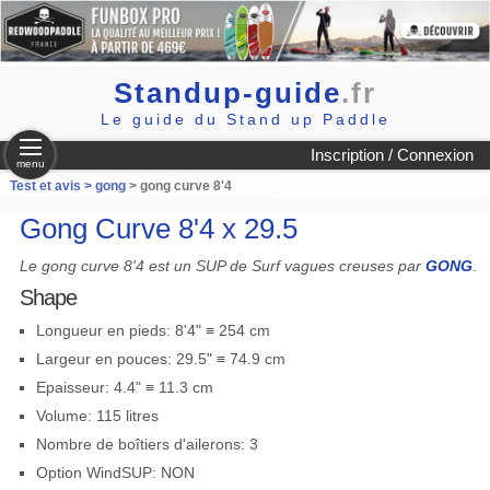
Standup-guide
.fr
Le guide du Stand up Paddle
Inscription / Connexion
menu
Test et avis >
gong
> gong curve 8'4
Gong Curve 8'4 x 29.5
Le gong curve 8'4 est un SUP de Surf vagues creuses par
GONG
.
Shape
Longueur en pieds: 8'4" ≡ 254 cm
Largeur en pouces: 29.5" ≡ 74.9 cm
Epaisseur: 4.4" ≡ 11.3 cm
Volume: 115 litres
Nombre de boîtiers d'ailerons: 3
Option WindSUP: NON