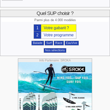
Quel SUP choisir ?
Parmi plus de 4.000 modèles
1
Votre gabarit ?
2
Votre programme
Balade
Surf
Race
EauVive
Nos sélections
Info Partenaire: SROKA