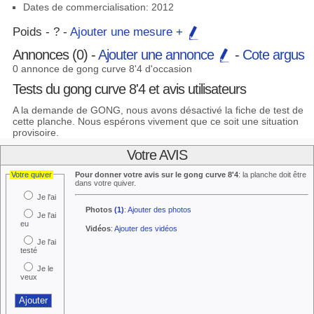
Dates de commercialisation: 2012
Poids - ? -
Ajouter une mesure +
Annonces (0) -
Ajouter une annonce
-
Cote argus
0 annonce de gong curve 8'4 d'occasion
Tests du gong curve 8'4 et avis utilisateurs
A la demande de GONG, nous avons désactivé la fiche de test de
cette planche. Nous espérons vivement que ce soit une situation
provisoire.
Votre AVIS
Votre quiver
Pour donner votre avis sur le gong curve 8'4
: la planche doit être
dans votre quiver.
Je l'ai
Photos
(1)
:
Ajouter des photos
Je l'ai
eu
Vidéos
:
Ajouter des vidéos
Je l'ai
testé
Je le
veux