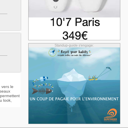
Standup-guide s'engage:
 vers le
iseaux
t permettent
u look,