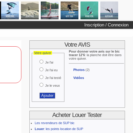
Inscription / Connexion
Votre AVIS
Pour donner votre avis sur le bic
Votre quiver
tracer 12'6
: la planche doit être dans
votre quiver.
Je l'ai
Photos
(2)
Je l'ai eu
Je l'ai testé
Vidéos
Je le veux
Acheter Louer Tester
Les revendeurs de SUP bic
Louer
: les points location de SUP