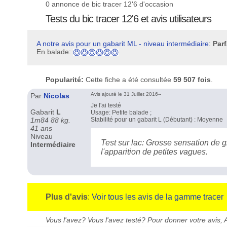
0 annonce de bic tracer 12'6 d'occasion
Tests du bic tracer 12'6 et avis utilisateurs
A notre avis pour un gabarit ML - niveau intermédiaire
:
Parf
En balade:
Popularité:
Cette fiche a été consultée
59 507 fois
.
Avis ajouté le 31 Juillet 2016--
Par
Nicolas
Je l'ai testé
Gabarit
L
Usage: Petite balade ;
1m84 88 kg.
Stabilité pour un gabarit L (Débutant) : Moyenne
41 ans
Niveau
Test sur lac: Grosse sensation de 
Intermédiaire
l'apparition de petites vagues.
Plus d'avis
:
Voir tous les avis de la gamme tracer
Vous l'avez? Vous l'avez testé? Pour donner votre avis, A