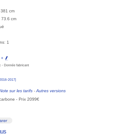
≡ 381 cm
≡ 73.6 cm
ué
ns: 1
e +
c - Donnée fabricant
[2016-2017]
Note sur les tarifs
-
Autres versions
 carbone - Prix 2099€
rer
gus