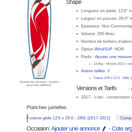
Shape
Longueur en pieds: 12'6" 
Largeur en pouces: 29.0" 
Epaisseur: Non Communiq
Volume: 280 litres
Nombre de boîtiers d'ailero
Option
WindSUP
: NON
Poids -
Ajouter une mesur
13.5kg - Version 2017 c-te
Autres tailles:
3
Tracer 12'6 x 27.0 - 240L 
Suivant les versions, l'aspect
peut être différent.
Versions et Tarifs
-
2017 - c-tec - construction
Planches jumelles
oxbow glide 12'6 x 29.0 - 280L [2017-2021]
Compa
Occasion:
Ajouter une annonce
-
Cote ar