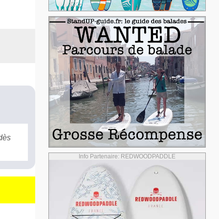
 dès
Info Partenaire: REDWOODPADDLE