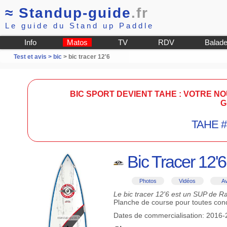
≈
Standup-guide
.fr
Le guide du Stand up Paddle
Info
Matos
TV
RDV
Balad
Test et avis >
bic
> bic tracer 12'6
BIC SPORT DEVIENT TAHE : VOTRE NO
G
TAHE 
Bic Tracer 12'6
Photos
Vidéos
Av
Le bic tracer 12'6 est un SUP de R
Planche de course pour toutes con
Dates de commercialisation: 2016