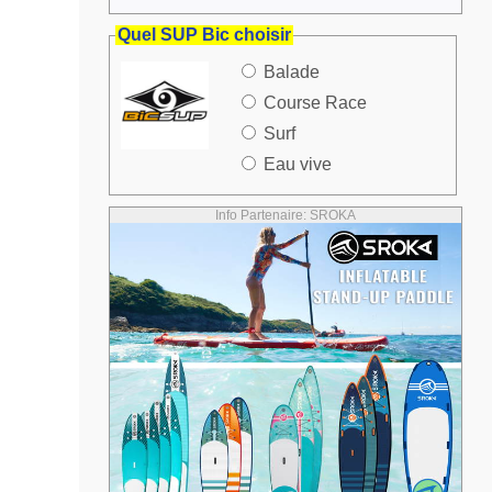
Quel SUP Bic choisir
Balade
Course Race
Surf
Eau vive
Info Partenaire: SROKA